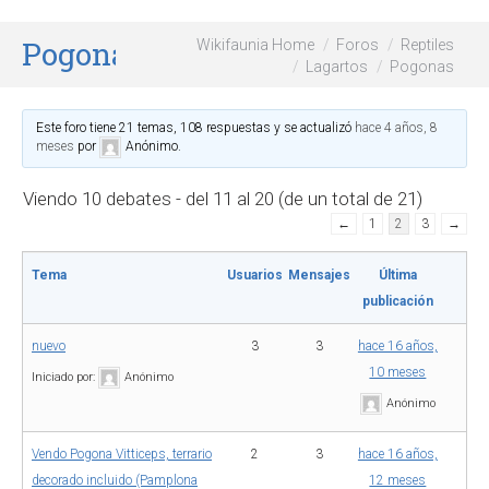
Pogonas
Wikifaunia Home
Foros
Reptiles
Lagartos
Pogonas
Este foro tiene 21 temas, 108 respuestas y se actualizó
hace 4 años, 8
meses
por
Anónimo
.
Viendo 10 debates - del 11 al 20 (de un total de 21)
←
1
2
3
→
Tema
Usuarios
Mensajes
Última
publicación
nuevo
3
3
hace 16 años,
10 meses
Iniciado por:
Anónimo
Anónimo
Vendo Pogona Vitticeps, terrario
2
3
hace 16 años,
decorado incluido (Pamplona
12 meses