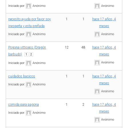
Iniciado por:
Anónimo
Anónimo
necesito ayuda por favor soy
1
1
hace 17 años, 4
inesperta y esta preñada
meses
Iniciado por:
Anónimo
Anónimo
Pogona vitticeps (Dragón
12
48
hace 17 años, 4
barbudo)
meses
1
2
Anónimo
Iniciado por:
Anónimo
cuidados basicos
1
1
hace 17 años, 4
meses
Iniciado por:
Anónimo
Anónimo
comida para pagona
1
2
hace 17 años, 4
meses
Iniciado por:
Anónimo
Anónimo