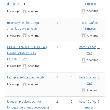
de Florida)
11 meses
1
2
Anónimo
Iniciado por:
Anónimo
machos y hembras orejas
1
1
hace 13 años,
amarillas y orejas rojas
11 meses
Iniciado por:
Anónimo
Anónimo
CUIDADORAS DE MASCOTAS,
1
1
hace 14 años, 1
ECONOMICAS Y CON
mes
EXPERIENCIA !
Anónimo
Iniciado por:
Anónimo
tortuga acuatica mas grande
1
1
hace 15 años, 1
mes
Iniciado por:
Anónimo
Anónimo
tengo un problema con mi
2
2
hace 15 años, 5
tortuga alguien me puede ayudar
meses