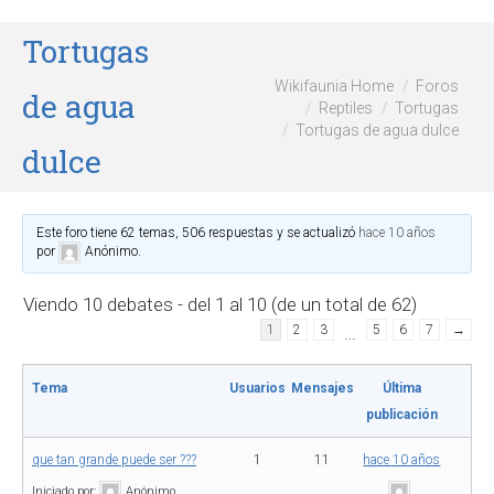
Tortugas
Wikifaunia Home
Foros
de agua
Reptiles
Tortugas
Tortugas de agua dulce
dulce
Este foro tiene 62 temas, 506 respuestas y se actualizó
hace 10 años
por
Anónimo
.
Viendo 10 debates - del 1 al 10 (de un total de 62)
1
2
3
…
5
6
7
→
Tema
Usuarios
Mensajes
Última
publicación
que tan grande puede ser ???
1
11
hace 10 años
Iniciado por:
Anónimo