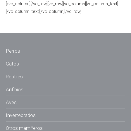
[/vc_column][/vc_row][vc_row][vc_column][vc_column_text]
[/vc_column_text][/vc_column][/vc_row]
Perros
Gatos
Reptiles
Anfibios
Aves
Invertebrados
Otros mamíferos