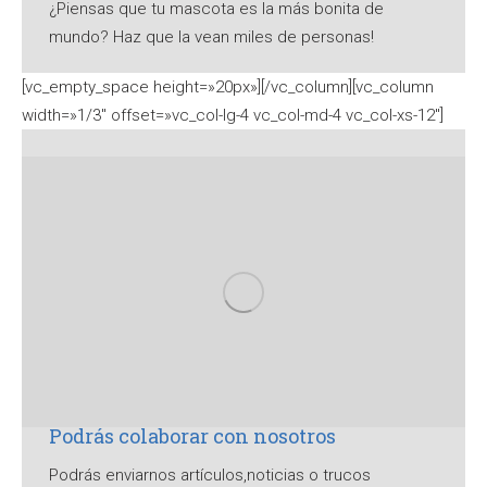
¿Piensas que tu mascota es la más bonita de
mundo? Haz que la vean miles de personas!
[vc_empty_space height=»20px»][/vc_column][vc_column
width=»1/3″ offset=»vc_col-lg-4 vc_col-md-4 vc_col-xs-12″]
Podrás colaborar con nosotros
Podrás enviarnos artículos,noticias o trucos