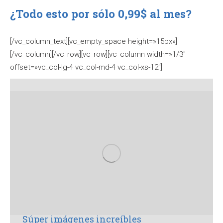
¿Todo esto por sólo 0,99$ al mes?
[/vc_column_text][vc_empty_space height=»15px»]
[/vc_column][/vc_row][vc_row][vc_column width=»1/3″
offset=»vc_col-lg-4 vc_col-md-4 vc_col-xs-12″]
Súper imágenes increíbles