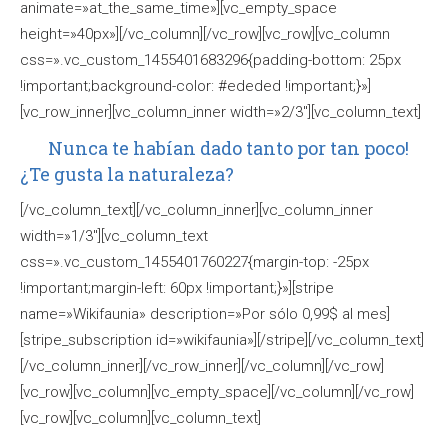
animate=»at_the_same_time»][vc_empty_space
height=»40px»][/vc_column][/vc_row][vc_row][vc_column
css=».vc_custom_1455401683296{padding-bottom: 25px
!important;background-color: #ededed !important;}»]
[vc_row_inner][vc_column_inner width=»2/3″][vc_column_text]
Nunca te habían dado tanto por tan poco!
¿Te gusta la naturaleza?
[/vc_column_text][/vc_column_inner][vc_column_inner
width=»1/3″][vc_column_text
css=».vc_custom_1455401760227{margin-top: -25px
!important;margin-left: 60px !important;}»][stripe
name=»Wikifaunia» description=»Por sólo 0,99$ al mes]
[stripe_subscription id=»wikifaunia»][/stripe][/vc_column_text]
[/vc_column_inner][/vc_row_inner][/vc_column][/vc_row]
[vc_row][vc_column][vc_empty_space][/vc_column][/vc_row]
[vc_row][vc_column][vc_column_text]