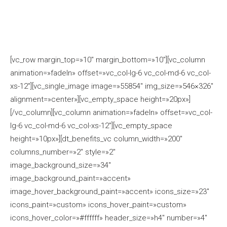
[vc_row margin_top=»10″ margin_bottom=»10″][vc_column
animation=»fadeIn» offset=»vc_col-lg-6 vc_col-md-6 vc_col-
xs-12″][vc_single_image image=»55854″ img_size=»546×326″
alignment=»center»][vc_empty_space height=»20px»]
[/vc_column][vc_column animation=»fadeIn» offset=»vc_col-
lg-6 vc_col-md-6 vc_col-xs-12″][vc_empty_space
height=»10px»][dt_benefits_vc column_width=»200″
columns_number=»2″ style=»2″
image_background_size=»34″
image_background_paint=»accent»
image_hover_background_paint=»accent» icons_size=»23″
icons_paint=»custom» icons_hover_paint=»custom»
icons_hover_color=»#ffffff» header_size=»h4″ number=»4″