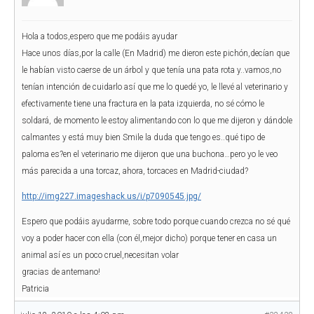
Hola a todos,espero que me podáis ayudar
Hace unos días,por la calle (En Madrid) me dieron este pichón,decían que
le habían visto caerse de un árbol y que tenía una pata rota y..vamos,no
tenían intención de cuidarlo así que me lo quedé yo, le llevé al veterinario y
efectivamente tiene una fractura en la pata izquierda, no sé cómo le
soldará, de momento le estoy alimentando con lo que me dijeron y dándole
calmantes y está muy bien Smile la duda que tengo es..qué tipo de
paloma es?en el veterinario me dijeron que una buchona…pero yo le veo
más parecida a una torcaz, ahora, torcaces en Madrid-ciudad?
http://img227.imageshack.us/i/p7090545.jpg/
Espero que podáis ayudarme, sobre todo porque cuando crezca no sé qué
voy a poder hacer con ella (con él,mejor dicho) porque tener en casa un
animal así es un poco cruel,necesitan volar
gracias de antemano!
Patricia