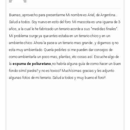
Buenas, aprovecho para presentarme Mi nombre es Ariel, de Argentina…
Salud a todos. Soy nuevo en esto del foro. Mi mascota es una iguana de 3
años, a la cual le he fabricado un terrario acorde a sus "medidas finales".
Mi problema surge ya que antes estaba en un terrario chico y en un
ambiente chico. Ahora la pase a un terrario mas grande…y digamos q no
esta muy ambientado. Quería pedirles si me pueden dar consejos de
como ambientarla un poco mas, plantas, etc cosas así. Escuche algo de
la
espuma de poliuretano
,no habría alguna guía de como hacer un buen
fondo símil piedra? y no es toxico? Muchísimas gracias y les adjunto
algunas fotos de mi terrario. Salud a todos y muy bueno el foro!!