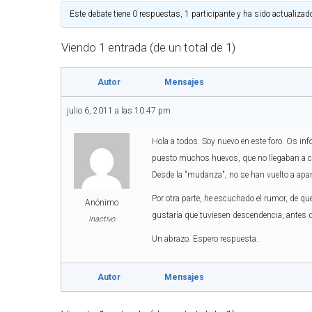
Este debate tiene 0 respuestas, 1 participante y ha sido actualizad
Viendo 1 entrada (de un total de 1)
Autor
Mensajes
julio 6, 2011 a las 10:47 pm
Hola a todos. Soy nuevo en este foro. Os i
puesto muchos huevos, que no llegaban a cr
Desde la "mudanza", no se han vuelto a apa
Por otra parte, he escuchado el rumor, de qu
Anónimo
gustaría que tuviesen descendencia, antes 
Inactivo
Un abrazo. Espero respuesta.
Autor
Mensajes