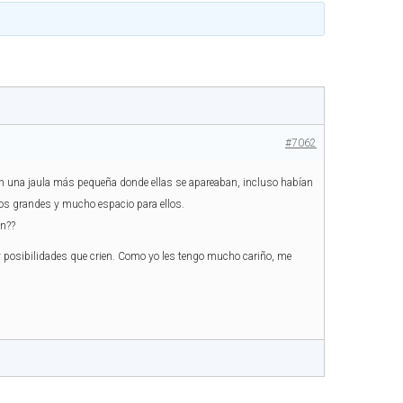
#7062
en una jaula más pequeña donde ellas se apareaban, incluso habían
dos grandes y mucho espacio para ellos.
en??
hay posibilidades que crien. Como yo les tengo mucho cariño, me