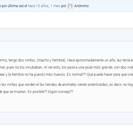
o por última vez el
hace 15 años, 1 mes
por
Anónimo
.
nformo, tengo dos ninfas, (macho y hembra). Hace aproximadamente un año, las tenía 
iar, pues no los incubaban. Al ver esto, los pasé a una jaula más grande, con dos ni
rear y la hembra no ha puesto más huevos. Es normal?? Que puedo hacer para que cri
e las ninfas que venden el las tiendas de animales vienen esterilizadas, es decir, no 
de que se mueran. Es posible?? Algún consejo??