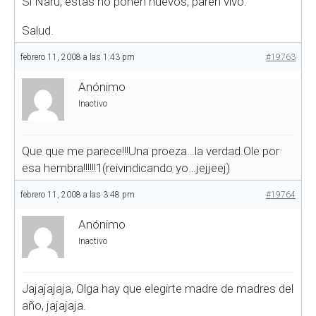
Si Naru, estas no ponen huevos, paren vivo.
Salud.
febrero 11, 2008 a las 1:43 pm
#19763
Anónimo
Inactivo
Que que me parece!!!Una proeza…la verdad.Ole por
esa hembra!!!!!!1(reivindicando yo…jejjeej)
febrero 11, 2008 a las 3:48 pm
#19764
Anónimo
Inactivo
Jajajajaja, Olga hay que elegirte madre de madres del
año, jajajaja.