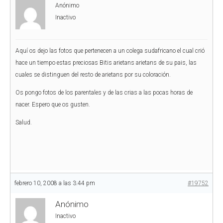
Anónimo
Inactivo
Aquí os dejo las fotos que pertenecen a un colega sudafricano el cual crió
hace un tiempo estas preciosas Bitis arietans arietans de su pais, las
cuales se distinguen del resto de arietans por su coloración.
Os pongo fotos de los parentales y de las crias a las pocas horas de
nacer. Espero que os gusten.
Salud.
febrero 10, 2008 a las 3:44 pm
#19752
Anónimo
Inactivo