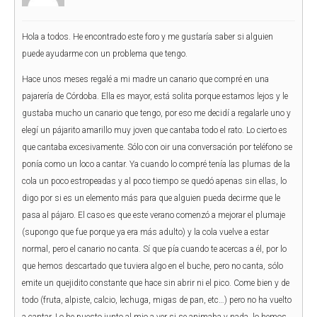
Hola a todos. He encontrado este foro y me gustaría saber si alguien
puede ayudarme con un problema que tengo.
Hace unos meses regalé a mi madre un canario que compré en una
pajarería de Córdoba. Ella es mayor, está solita porque estamos lejos y le
gustaba mucho un canario que tengo, por eso me decidí a regalarle uno y
elegí un pájarito amarillo muy joven que cantaba todo el rato. Lo cierto es
que cantaba excesivamente. Sólo con oir una conversación por teléfono se
ponía como un loco a cantar. Ya cuando lo compré tenía las plumas de la
cola un poco estropeadas y al poco tiempo se quedó apenas sin ellas, lo
digo por si es un elemento más para que alguien pueda decirme que le
pasa al pájaro. El caso es que este verano comenzó a mejorar el plumaje
(supongo que fue porque ya era más adulto) y la cola vuelve a estar
normal, pero el canario no canta. Sí que pía cuando te acercas a él, por lo
que hemos descartado que tuviera algo en el buche, pero no canta, sólo
emite un quejidito constante que hace sin abrir ni el pico. Come bien y de
todo (fruta, alpiste, calcio, lechuga, migas de pan, etc…) pero no ha vuelto