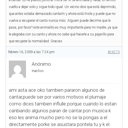
a cantar. Lo he puesto junto al mio a ver si se animaba y nada, lo hemos
vuelto a dejar solo y sigue todo igual. Un vecino dice que está deprimido,
que antes estaba demasiado cantarín y ahora está triste y puede que no
vuelva a recuperar el canto nunca más. Alguien puede decirme que le
pasa, por favor? este animalito es muy importante para mi madre, ya que
le alegraba con su canto y ahora no sabe qué hacerle a su pajarillo para
que recupere la normalidad. Gracias
febrero 16, 2009 a las 7:24 pm
#26273
Anónimo
Inactivo
ami asta ace oko tambien pararon algunos de
cantar,puede ser por varios motivos el plumaje
como dices tambien influlle porque cuando lo estan
canbiando algunos paran de cantar.pon musica k
eso les anima mucho pero no se la pongas a el
directamente porke se asustara pontela tu y k el