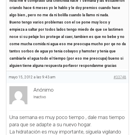
hola me e comprado una chinchilla hace 1 semana y las estubieron
criando hace 6 meses yo le hablo y le doy premios cuando hace
algo bien , pero no me da ni bolilla cuando la llamo ni nada.
Bueno tengo varios problemas con el se pone muy loco y
empieza a saltar por todos lados tengo miedo de que se lastimen
nose si su pelaje los protege al caer, tambien es que no bebe y no
come mucha comida ni agua eso me preocupa mucho por qe no da
tantos sorbos de agua yo tenia cobayos y hamster y tenia que
cambiarle el agua todo el tiempo (por eso me preocupa) bueno si
alguien tiene alguna respuesta porfavor respondanme gracias
mayo 15, 2012 a las 9:43 am
#33748
Anónimo
Inactivo
Una semana es muy poco tiempo , dale mas tiempo
para que se adapte a su nuevo hogar.
La hidratación es muy importante, síguela vigilando