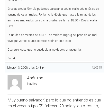
serpiente "X".
Gracias a esta fórmula podemos calcular la dósis letal o dósis tóxica del
veneno de los animales. Por tanto, la dósis que mata a la mitad de los
animales empleados para dicha prueba, se llama: DL50 – Dósis letal al
50%.
La unidad de medida de la DL50 se mide en mg/kg del peso del animal
vivo que vamos a usar, como el ratón en este caso.
Cualquier cosa que no quede clara, no dudeis en preguntar.
Salud.
febrero 13, 2008 a las 6:48 pm
#20245
Anónimo
Inactivo
Muy bueno salvadori, pero lo que no entiendo es que
en el veneno tipo "Z" fallecen 20 solo y los otros no,