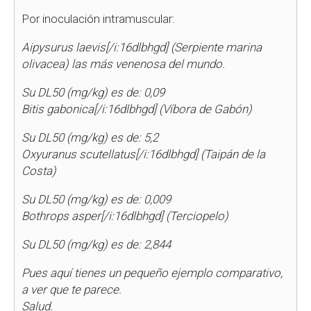
Por inoculación intramuscular:
Aipysurus laevis[/i:16dlbhgd] (Serpiente marina
olivacea) las más venenosa del mundo.
Su DL50 (mg/kg) es de: 0,09
Bitis gabonica[/i:16dlbhgd] (Víbora de Gabón)
Su DL50 (mg/kg) es de: 5,2
Oxyuranus scutellatus[/i:16dlbhgd] (Taipán de la
Costa)
Su DL50 (mg/kg) es de: 0,009
Bothrops asper[/i:16dlbhgd] (Terciopelo)
Su DL50 (mg/kg) es de: 2,844
Pues aquí tienes un pequeño ejemplo comparativo,
a ver que te parece.
Salud.