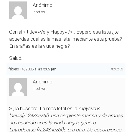
Anónimo
Inactivo
Genial
» title=»Very Happy» />
. Espero esa lista ¿te
acuerdas cual es la mas letal mediante esta prueba?
En arañas es la viuda negra?
Salud.
febrero 14, 2008 a las 3:05 pm
#20262
Anónimo
Inactivo
Si, la buscaré. La más letal es la
Aipysurus
laevis[/i:248nez6f], una serpiente marina y de arañas
no recuerdo si es la viuda negra, género
Latrodectus [/i:248nez6f]o era otra. De escorpiones