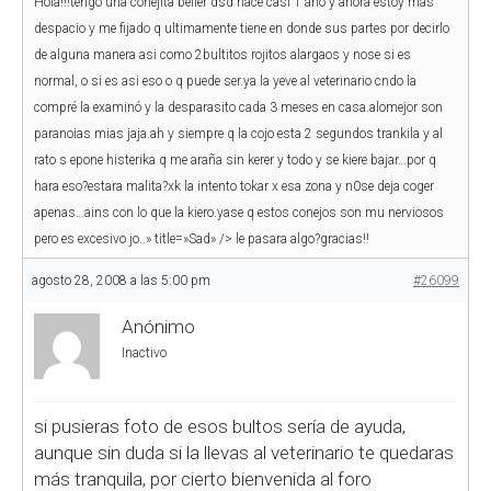
Hola!!!tengo una conejita belier dsd hace casi 1 año y ahora estoy mas
despacio y me fijado q ultimamente tiene en donde sus partes por decirlo
de alguna manera asi como 2bultitos rojitos alargaos y nose si es
normal, o si es asi eso o q puede ser.ya la yeve al veterinario cndo la
compré la examinó y la desparasito cada 3 meses en casa.alomejor son
paranoias mias jaja.ah y siempre q la cojo esta 2 segundos trankila y al
rato s epone histerika q me araña sin kerer y todo y se kiere bajar…por q
hara eso?estara malita?xk la intento tokar x esa zona y n0se deja coger
apenas…ains con lo que la kiero.yase q estos conejos son mu nerviosos
pero es excesivo jo..
» title=»Sad» />
le pasara algo?gracias!!
agosto 28, 2008 a las 5:00 pm
#26099
Anónimo
Inactivo
si pusieras foto de esos bultos sería de ayuda,
aunque sin duda si la llevas al veterinario te quedaras
más tranquila, por cierto bienvenida al foro