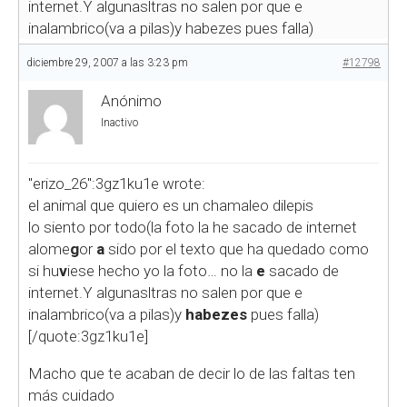
internet.Y algunasltras no salen por que e
inalambrico(va a pilas)y habezes pues falla)
diciembre 29, 2007 a las 3:23 pm
#12798
Anónimo
Inactivo
"erizo_26":3gz1ku1e wrote:
el animal que quiero es un chamaleo dilepis
lo siento por todo(la foto la he sacado de internet
alome
g
or
a
sido por el texto que ha quedado como
si hu
v
iese hecho yo la foto… no la
e
sacado de
internet.Y algunasltras no salen por que e
inalambrico(va a pilas)y
habezes
pues falla)
[/quote:3gz1ku1e]
Macho que te acaban de decir lo de las faltas ten
más cuidado