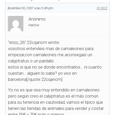
diciembre 30, 2007 a las 5:49 pm
#12807
Anónimo
Inactivo
"erizo_26":22cqancm wrote:
vosotros entendeis mas de camaleones para
empezar,con camaleones me aconsegais un
calyptratus o un pardalis.
estos si que no se donde encontrarlos… ni cuanto
cuestan… alguien lo sabe? yo vivo en
barcelona[/quote:22cqancm]
Yo no es que sea muy entendido en camaleones
pero según creo el calyptratus es el más común
para su tenencia en cautividad, vamos el típico que
tienen las tiendas de animales para vender y costar
entre 50€ y 70€ más o menos.