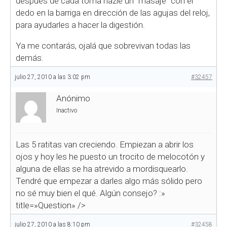
después de cada toma hazle un "masaje" con el
dedo en la barriga en dirección de las agujas del reloj,
para ayudarles a hacer la digestión.
Ya me contarás, ojalá que sobrevivan todas las
demás.
julio 27, 2010 a las 3:02 pm
#32457
Anónimo
Inactivo
Las 5 ratitas van creciendo. Empiezan a abrir los
ojos y hoy les he puesto un trocito de melocotón y
alguna de ellas se ha atrevido a mordisquearlo.
Tendré que empezar a darles algo más sólido pero
no sé muy bien el qué. Algún consejo?
:»
title=»Question» />
julio 27, 2010 a las 8:10 pm
#32458