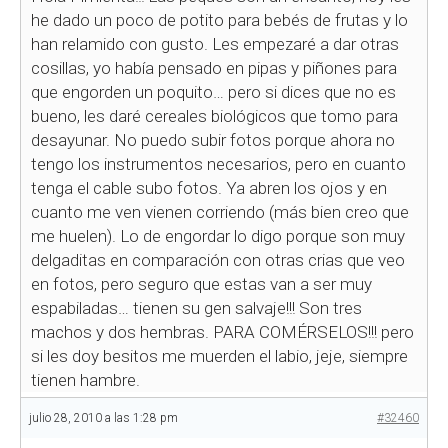
he dado un poco de potito para bebés de frutas y lo
han relamido con gusto. Les empezaré a dar otras
cosillas, yo había pensado en pipas y piñones para
que engorden un poquito… pero si dices que no es
bueno, les daré cereales biológicos que tomo para
desayunar. No puedo subir fotos porque ahora no
tengo los instrumentos necesarios, pero en cuanto
tenga el cable subo fotos. Ya abren los ojos y en
cuanto me ven vienen corriendo (más bien creo que
me huelen). Lo de engordar lo digo porque son muy
delgaditas en comparación con otras crias que veo
en fotos, pero seguro que estas van a ser muy
espabiladas… tienen su gen salvaje!!! Son tres
machos y dos hembras. PARA COMÉRSELOS!!! pero
si les doy besitos me muerden el labio, jeje, siempre
tienen hambre.
julio 28, 2010 a las 1:28 pm
#32460