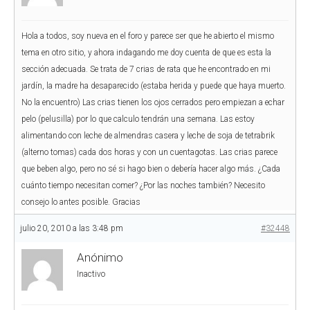
Hola a todos, soy nueva en el foro y parece ser que he abierto el mismo
tema en otro sitio, y ahora indagando me doy cuenta de que es esta la
sección adecuada. Se trata de 7 crias de rata que he encontrado en mi
jardín, la madre ha desaparecido (estaba herida y puede que haya muerto.
No la encuentro) Las crias tienen los ojos cerrados pero empiezan a echar
pelo (pelusilla) por lo que calculo tendrán una semana. Las estoy
alimentando con leche de almendras casera y leche de soja de tetrabrik
(alterno tomas) cada dos horas y con un cuentagotas. Las crias parece
que beben algo, pero no sé si hago bien o debería hacer algo más. ¿Cada
cuánto tiempo necesitan comer? ¿Por las noches también? Necesito
consejo lo antes posible. Gracias
julio 20, 2010 a las 3:48 pm
#32448
Anónimo
Inactivo