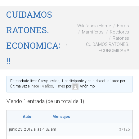
CUIDAMOS
Wikifaunia Home
Foros
RATONES.
Mamíferos
Roedores
Ratones
ECONOMICAS
CUIDAMOS RATONES.
ECONOMICAS !!
!!
Este debate tiene 0 respuestas, 1 participante y ha sido actualizado por
última vez el
hace 14 años, 1 mes
por
Anónimo
.
Viendo 1 entrada (de un total de 1)
Autor
Mensajes
junio 23, 2012 a las 4:32 am
#7125