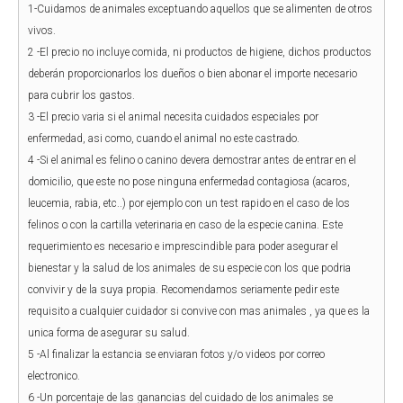
1-Cuidamos de animales exceptuando aquellos que se alimenten de otros
vivos.
2 -El precio no incluye comida, ni productos de higiene, dichos productos
deberán proporcionarlos los dueños o bien abonar el importe necesario
para cubrir los gastos.
3 -El precio varia si el animal necesita cuidados especiales por
enfermedad, asi como, cuando el animal no este castrado.
4 -Si el animal es felino o canino devera demostrar antes de entrar en el
domicilio, que este no pose ninguna enfermedad contagiosa (acaros,
leucemia, rabia, etc..) por ejemplo con un test rapido en el caso de los
felinos o con la cartilla veterinaria en caso de la especie canina. Este
requerimiento es necesario e imprescindible para poder asegurar el
bienestar y la salud de los animales de su especie con los que podria
convivir y de la suya propia. Recomendamos seriamente pedir este
requisito a cualquier cuidador si convive con mas animales , ya que es la
unica forma de asegurar su salud.
5 -Al finalizar la estancia se enviaran fotos y/o videos por correo
electronico.
6 -Un porcentaje de las ganancias del cuidado de los animales se