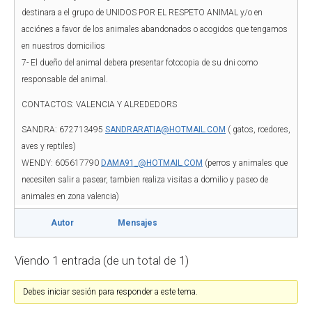
destinara a el grupo de UNIDOS POR EL RESPETO ANIMAL y/o en
acciónes a favor de los animales abandonados o acogidos que tengamos
en nuestros domicilios
7- El dueño del animal debera presentar fotocopia de su dni como
responsable del animal.
CONTACTOS: VALENCIA Y ALREDEDORS
SANDRA: 672713495
SANDRARATIA@HOTMAIL.COM
( gatos, roedores,
aves y reptiles)
WENDY: 605617790
DAMA91_@HOTMAIL.COM
(perros y animales que
necesiten salir a pasear, tambien realiza visitas a domilio y paseo de
animales en zona valencia)
Autor
Mensajes
Viendo 1 entrada (de un total de 1)
Debes iniciar sesión para responder a este tema.