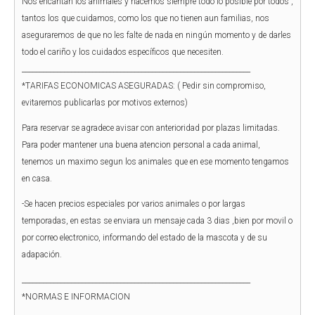
Nos encantan los animales y hacemos siempre todo lo posible por todos ,
tantos los que cuidamos, como los que no tienen aun familias, nos
aseguraremos de que no les falte de nada en ningún momento y de darles
todo el cariño y los cuidados específicos que necesiten.
_________________________________________________________________
*TARIFAS ECONOMICAS ASEGURADAS: ( Pedir sin compromiso,
evitaremos publicarlas por motivos externos)
Para reservar se agradece avisar con anterioridad por plazas limitadas.
Para poder mantener una buena atencion personal a cada animal,
tenemos un maximo segun los animales que en ese momento tengamos
en casa.
-Se hacen precios especiales por varios animales o por largas
temporadas, en estas se enviara un mensaje cada 3 dias ,bien por movil o
por correo electronico, informando del estado de la mascota y de su
adapación.
_________________________________________________________________
*NORMAS E INFORMACION