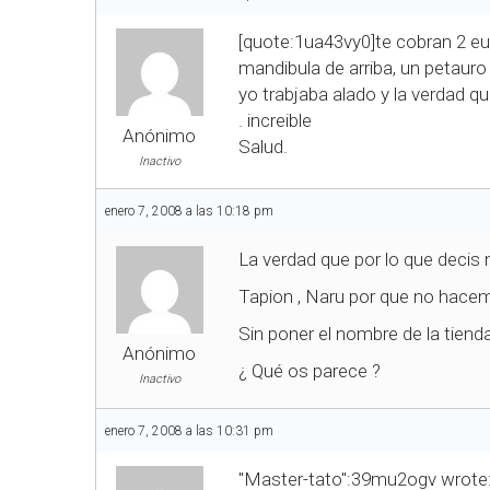
[quote:1ua43vy0]te cobran 2 eur
mandibula de arriba, un petauro
yo trabjaba alado y la verdad q
. increible
Anónimo
Salud.
Inactivo
enero 7, 2008 a las 10:18 pm
La verdad que por lo que decis 
Tapion , Naru por que no hacem
Sin poner el nombre de la tienda
Anónimo
¿ Qué os parece ?
Inactivo
enero 7, 2008 a las 10:31 pm
"Master-tato":39mu2ogv wrote