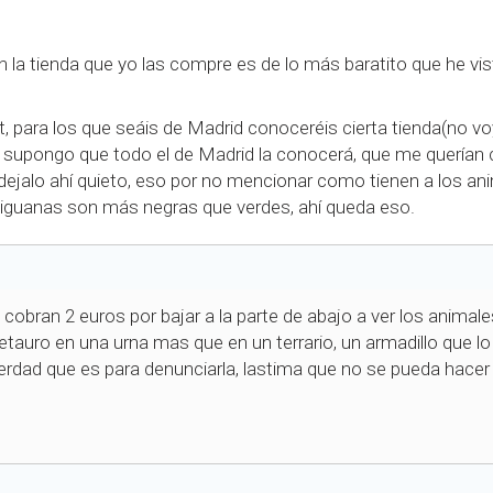
 en la tienda que yo las compre es de lo más baratito que he 
, para los que seáis de Madrid conoceréis cierta tienda(no voy
 supongo que todo el de Madrid la conocerá, que me querían cl
r dejalo ahí quieto, eso por no mencionar como tienen a los a
las iguanas son más negras que verdes, ahí queda eso.
 cobran 2 euros por bajar a la parte de abajo a ver los animal
etauro en una urna mas que en un terrario, un armadillo que lo
 verdad que es para denunciarla, lastima que no se pueda hacer