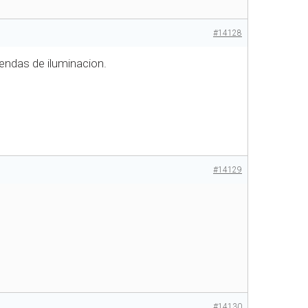
#14128
endas de iluminacion.
#14129
#14130