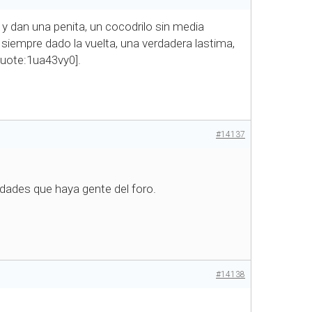
 y dan una penita, un cocodrilo sin media
 siempre dado la vuelta, una verdadera lastima,
quote:1ua43vy0].
#14137
dades que haya gente del foro.
#14138