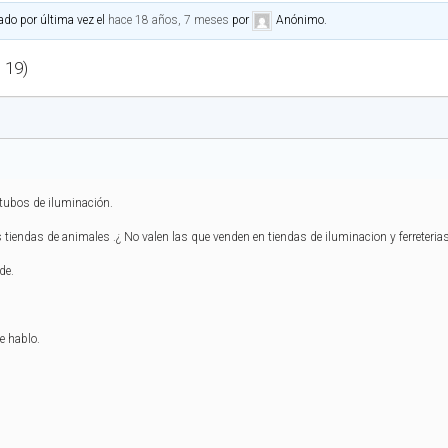
ado por última vez el
hace 18 años, 7 meses
por
Anónimo
.
e 19)
s tubos de iluminación.
s tiendas de animales .¿ No valen las que venden en tiendas de iluminacion y ferreterias
de.
e hablo.