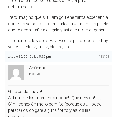
tienen que hacerse pruebas de ADN para
determinarlo
.
Pero imagino que si tu amigo tiene tanta experiencia
con ellas ya sabrá diferenciarlas, a unas malas pídele
que te acompañe a elegirla y así que no te engañen.
En cuanto a los colores y eso me pierdo, porque hay
varios: Perlada, lutina, blanca, etc…
octubre 20, 2010 a las 5:35 pm
#33123
Anónimo
Inactivo
Gracias de nuevo!!
Al final me las traen esta noche!!! Qué nervios!! jijiji
Si mi conexión me lo permite (porque es un poco
patata) os colgaré alguna fotito y así os las
presento.