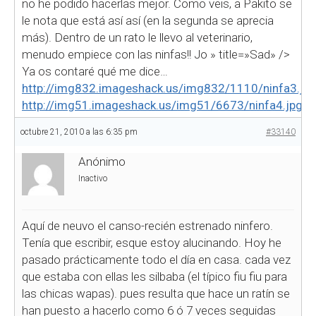
no he podido hacerlas mejor. Como veis, a Pakito se
le nota que está así así (en la segunda se aprecia
más). Dentro de un rato le llevo al veterinario,
menudo empiece con las ninfas!! Jo
» title=»Sad» />
Ya os contaré qué me dice…
http://img832.imageshack.us/img832/1110/ninfa3.jp
http://img51.imageshack.us/img51/6673/ninfa4.jpg
octubre 21, 2010 a las 6:35 pm
#33140
Anónimo
Inactivo
Aquí de neuvo el canso-recién estrenado ninfero.
Tenía que escribir, esque estoy alucinando. Hoy he
pasado prácticamente todo el día en casa. cada vez
que estaba con ellas les silbaba (el típico fiu fiu para
las chicas wapas). pues resulta que hace un ratín se
han puesto a hacerlo como 6 ó 7 veces seguidas