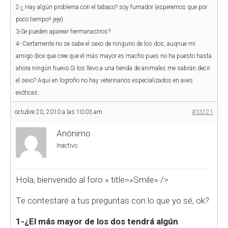
2-¿ Hay algún problema con el tabaco? soy fumador (esperemos que por
poco tiempo!! jeje).
3-Se pueden aparear hermanastros?
4- Ciertamente no se sabe el sexo de ninguno de los dos, auqnue mi
amigo dice que cree que el más mayor es macho pues no ha puesto hasta
ahora ningún huevo.Si los llevo a una tienda de animales me sabrán decir
el sexo? Aquí en logroño no hay veterinarios especializados en aves
exóticas…
octubre 20, 2010 a las 10:03 am
#33121
Anónimo
Inactivo
Hola, bienvenido al foro
» title=»Smile» />
Te contestaré a tus preguntas con lo que yo sé, ok?
1-¿El más mayor de los dos tendrá algún