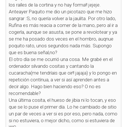
los raíles de la cortina y no hay forma!! jejeje.
Anteayer Paquito me dio un picotazo que me hizo
sangrar :S, no quería volver a la jaulita. Por otro lado,
Rufina es más reacia a comer de la mano, pero al ir a
cogerla, aunque se asusta, se pone a revolotear y ya
se me ha posado dos veces en el hombro, auqnue
poquito rato, unos segundos nada más. Supongo
que es buena señal,no?
El otro día se me ocurrió una cosa. Me grabé en el
ordenador silvando cositas y cantando la
cucaracha(me tendríais que oir!! jajaja) y lo pongo en
repetición contínua, a ver si así aprenden antes a
decir algo. Hago bien haciendo eso? O no es
recomendable?
Una última cosita, el hueso de jibia ni lo tocan, y eso
que se lo puse el primer día. Lo he cambiado de sitio
un par de veces a ver si es por eso, pero nada, como
si no estuviera, o mejor dicho, como si estuviera de