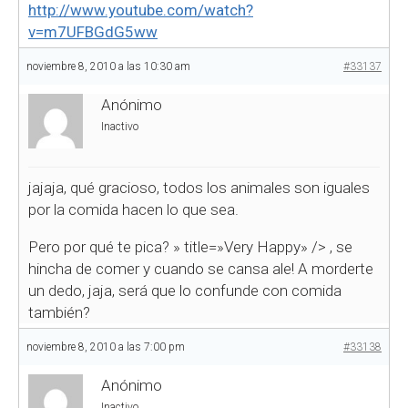
http://www.youtube.com/watch?
v=m7UFBGdG5ww
noviembre 8, 2010 a las 10:30 am
#33137
Anónimo
Inactivo
jajaja, qué gracioso, todos los animales son iguales
por la comida hacen lo que sea.
Pero por qué te pica?
» title=»Very Happy» />
, se
hincha de comer y cuando se cansa ale! A morderte
un dedo, jaja, será que lo confunde con comida
también?
noviembre 8, 2010 a las 7:00 pm
#33138
Anónimo
Inactivo