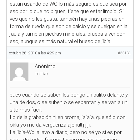
están usando de WC lo más seguro es que sea por
eso por lo que no piquen, tiene que estar limpio. Si
ves que no les gusta, también hay unas piedras en
forma de rueda que son de calcio y se cuelgan en la
jaula y también piedras minerales, prueba a ver con
eso, aunque es más natural el hueso de jibia.
octubre 28, 2010 a las 4:29 pm
#33131
Anónimo
Inactivo
pues cuando se suben les pongo un palito delante y
una de dos, o se suben o se espantan y se van a un
sito más fácil.
Lo de la grabación ni en broma, jajaja, que sólo con
oírla yo me da vergüenza ajena!! jijiji.
La jibia-Wc la lavo a diario, pero no sé yo si es por
eso… de todas formas tienen una de las barras