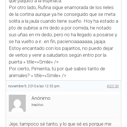
que paquito a la espinaca.
Por otro lado, Rufina sigue enamorada de los rieles
de la cortina
aunque ya he conseguido que se meta
solita a la jaula cuando tiene sueño. Hoy ha estado a
pto de subirse a mi dedo a por comida, he notado
sus uñas en mi dedo, pero no ha llegado a posarse y
se ha vuelto a ir…en fin, pacienciaaaaaaa, jajaja.
Estoy encantado con los pajaritos, no puedo dejar
de verlos y venir a saludarlos según entro por la
puerta
» title=»Smile» />
Por cierto, Pimienta, tú por qué sabes tanto de
animales?
» title=»Smile» />
noviembre 9, 2010 a las 12:55 pm
#33139
Anónimo
Inactivo
Jeje, tampoco sé tanto, y lo que sé es porque me