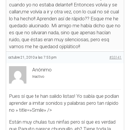
cuando yo no estaba delante!! Entonces volvía y se
callan,me volvía a ir y otra vez, con lo cual no sé cual
lo ha hecho!! Aprenden así de rápido?? Esque me he
quedado alucinado. Mi amigo me había dicho que no
es que no silvaran nada, sino que apenas hacían
ruido, que éstas eran muy silenciosas, pero esq
vamos me he quedaod ojiplático!!
octubre 21, 2010 a las 7:53 pm
#33141
Anónimo
Inactivo
Pues sí que te han salido listas! Yo sabía que podían
aprender a imitar sonidos y palabras pero tan rápido
no
» title=»Smile» />
Están muy chulas tus ninfas pero sí que es verdad
que Paquito parece chunguillo, eh? Tiene toda la