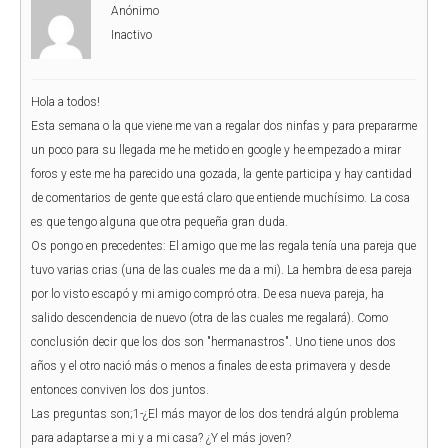
Anónimo
Inactivo
Hola a todos!
Esta semana o la que viene me van a regalar dos ninfas y para prepararme
un poco para su llegada me he metido en google y he empezado a mirar
foros y este me ha parecido una gozada, la gente participa y hay cantidad
de comentarios de gente que está claro que entiende muchísimo. La cosa
es que tengo alguna que otra pequeña gran duda.
Os pongo en precedentes: El amigo que me las regala tenía una pareja que
tuvo varias crias (una de las cuales me da a mi). La hembra de esa pareja
por lo visto escapó y mi amigo compró otra. De esa nueva pareja, ha
salido descendencia de nuevo (otra de las cuales me regalará). Como
conclusión decir que los dos son "hermanastros". Uno tiene unos dos
años y el otro nació más o menos a finales de esta primavera y desde
entonces conviven los dos juntos.
Las preguntas son;1-¿El más mayor de los dos tendrá algún problema
para adaptarse a mi y a mi casa? ¿Y el más joven?