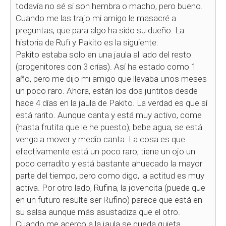
todavía no sé si son hembra o macho, pero bueno.
Cuando me las trajo mi amigo le masacré a
preguntas, que para algo ha sido su dueño. La
historia de Rufi y Pakito es la siguiente:
Pakito estaba solo en una jaula al lado del resto
(progenitores con 3 crías). Así ha estado como 1
año, pero me dijo mi amigo que llevaba unos meses
un poco raro. Ahora, están los dos juntitos desde
hace 4 días en la jaula de Pakito. La verdad es que sí
está rarito. Aunque canta y está muy activo, come
(hasta frutita que le he puesto), bebe agua, se está
venga a mover y medio canta. La cosa es que
efectivamente está un poco raro; tiene un ojo un
poco cerradito y está bastante ahuecado la mayor
parte del tiempo, pero como digo, la actitud es muy
activa. Por otro lado, Rufina, la jovencita (puede que
en un futuro resulte ser Rufino) parece que está en
su salsa aunque más asustadiza que el otro.
Cuando me acerco a la jaula se queda quieta