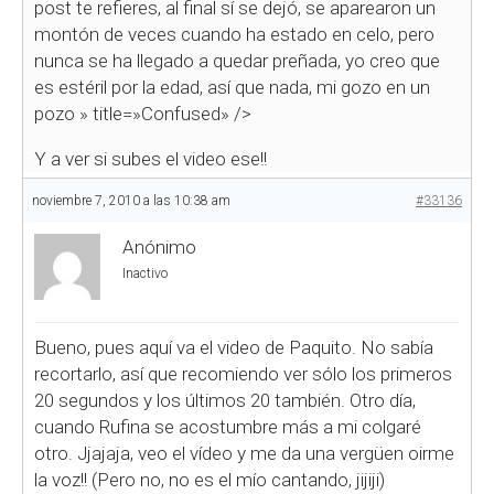
post te refieres, al final sí se dejó, se aparearon un
montón de veces cuando ha estado en celo, pero
nunca se ha llegado a quedar preñada, yo creo que
es estéril por la edad, así que nada, mi gozo en un
pozo
» title=»Confused» />
Y a ver si subes el video ese!!
noviembre 7, 2010 a las 10:38 am
#33136
Anónimo
Inactivo
Bueno, pues aquí va el video de Paquito. No sabía
recortarlo, así que recomiendo ver sólo los primeros
20 segundos y los últimos 20 también. Otro día,
cuando Rufina se acostumbre más a mi colgaré
otro. Jjajaja, veo el vídeo y me da una vergüen oirme
la voz!! (Pero no, no es el mío cantando, jijiji)