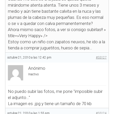
mirándome atenta atenta. Tiene unos 3 meses y
medio y aún tiene bastante calvita en la nuca y las
plumas de la cabeza muy pequeñas. Es eso normal
o se v a quedar con calva permanentemente?
Ahora mismo saco fotos, a ver si consigo subirlas!!
»
title=»Very Happy» />
Estoy como un niño con zapatos neuvos, he ido a la
tienda a comprar juguetitos, hueso de sepia…
octubre 21, 2010 a las 12:42 pm
#33127
Anónimo
Inactivo
No puedo subir las fotos, me pone "imposible subir
el adjunto…"
La imagen es .jpg y tiene un tamaño de 70 kb
octubre 21, 2010 a las 1:55 pm
#33124