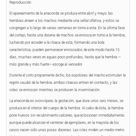
Reproducción
El apareamiento de la anaconda se produce entre abril y mayo; las
hembras atraen a los machos mediante una señal olfativa, y estos se
congregan a lo largo de varias semanas en torno a esta. En la última fase
del cortejo, hasta una docena de machos se enrosca en torno a la hembra,
luchando por acceder a la cloaca de esta, formando una bola
característica; pueden permanecer enroscados de este modo hasta 15
días, muchas veces en aguas poco profundas, hasta que la hembra —
más grande y más fuerte— escoge al vencedor.
Durante el coito propiamente dicho, los espolones del macho estimulan la
región caudal de la hembra; ambas cloacas entran en contacto, y las
colas se enroscan mientras se producen la inseminación.
La anaconda es ovovivípara; la gestación, que dura unos seis meses, se
produce en el interior del cuerpo de la hembra. Al cabo de ésta, la hembra
pone huevos sin recubrimiento calcáreo, que eclosionan inmediatamente;
aunque puede alcanzar el centenar de ejemplares, en la mayoría de los
casos nacen sólo unas pocas docenas. Las crías miden un medio metro