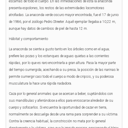
escamas de todo el cuerpo. En las inmediaciones de ésta la anaconda
presenta espolones, los restos de las extremidades locomotoras
atrofiadas. La anaconda verde oscuro mayor encontrada, fue el 17 de junio
de 1986, por el zoólogo Pedro Streeter. Aquél ejemplar llegaba a 10,22 m,
aunque hay datos de cambios de piel de hasta 12 m.
Hábitat y comportamiento
La anaconda se siente a gusto tanto en los árboles como en el agua;
prefiere las pozas y los estanques de aguas quietas a las corrientes
rápidas, por lo que es raro encontrarla a gran altura. Pasa la mayor parte
del tiempo sumergida, acechando a su presa; la posición de las narinas le
permite sumergir casi todo el cuerpo a modo de cripsis, y su poderosa
musculatura la hace una rápida nadadora.
Caza por lo general animales que se acercan a beber, sujetándolos con
sus mandíbulas y aferrándose a ellos para enroscarse alrededor de su
cuerpo y sofocarlos. Si encuentra la oportunidad de cazar en tierra,
normalmente se descuelga desde una rama para sorprender a su víctima.
Contra la creencia habitual, la constricción no mata por lo general