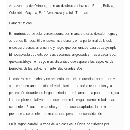
Amazonas y del Orinoco, además de otros enclaves en Brasil, Bolivia,
Colombia, Guyana, Perú, Venezuela y la isla Trinidad.
Características
E. murinus es de color verde oscuro, con marcas ovales de color negro y
ocre a los flancos. El vientre es más claro, y en la parte final de la cola
muestra diseños en amarillo y negro que son únicos para cada ejemplar.
El hocico está cubierto por seis escamas engrosadas, tres a cada lado,
que constituyen el rasgo más distintivo que separa a las especies de
Eunectes de las estrechamente relacionadas Boa.
La cabeza es estrecha, y no presenta un cuello marcado. Las narinas y los
ojos están en una posición elevada, facilitando así la respiración y la
percepción durante los largos períodos que la anaconda pasa sumergida.
Los receptores olfativos se encuentran en la lengua, como en todas las
serpientes. El cuerpo es ancho y musculoso, adaptado a la forma de
presa de la serpiente, que mata a sus presas por constricción.
En la región caudal, la zona de la cloaca es la única no cubierta por