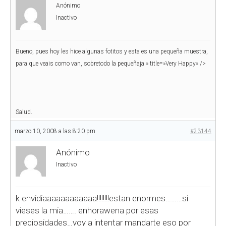
Anónimo
Inactivo
Bueno, pues hoy les hice algunas fotitos y esta es una pequeña muestra,
para que veais como van, sobretodo la pequeñaja
» title=»Very Happy» />
Salud.
marzo 10, 2008 a las 8:20 pm
#23144
Anónimo
Inactivo
k envidiaaaaaaaaaaaa!!!!!!!!estan enormes………si
vieses la mia…….
enhorawena por esas
preciosidades…voy a intentar mandarte eso por