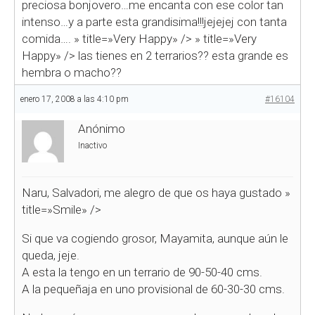
preciosa bonjovero…me encanta con ese color tan
intenso…y a parte esta grandisima!!!jejejej con tanta
comida….
» title=»Very Happy» />
» title=»Very
Happy» />
las tienes en 2 terrarios?? esta grande es
hembra o macho??
enero 17, 2008 a las 4:10 pm
#16104
Anónimo
Inactivo
Naru, Salvadori, me alegro de que os haya gustado
»
title=»Smile» />
Si que va cogiendo grosor, Mayamita, aunque aún le
queda, jeje.
A esta la tengo en un terrario de 90-50-40 cms.
A la pequeñaja en uno provisional de 60-30-30 cms.