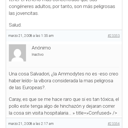
congéneres adultos, por tanto, son más peligrosas
las jovencitas.
Salud.
marzo 21, 2008 a las 1:35 am
#23353
Anónimo
Inactivo
Una cosa Salvadori, ¿la Ammodytes no es -eso creo
haber leído- la víbora considerada la mas peligrosa
de las Europeas?.
Caray, es que se me hace raro que si es tan tóxica, el
pollo este tenga algo de hinchazón y dejaran correr
la cosa sin visita hospitalaria…
» title=»Confused» />
marzo 21, 2008 a las 2:17 am
#23354