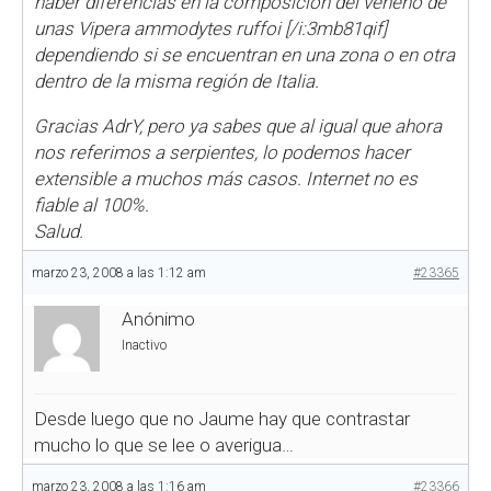
haber diferéncias en la composición del veneno de
unas
Vipera ammodytes ruffoi [/i:3mb81qif]
dependiendo si se encuentran en una zona o en otra
dentro de la misma región de Italia.
Gracias AdrY, pero ya sabes que al igual que ahora
nos referimos a serpientes, lo podemos hacer
extensible a muchos más casos. Internet no es
fiable al 100%.
Salud.
marzo 23, 2008 a las 1:12 am
#23365
Anónimo
Inactivo
Desde luego que no Jaume hay que contrastar
mucho lo que se lee o averigua…
marzo 23, 2008 a las 1:16 am
#23366