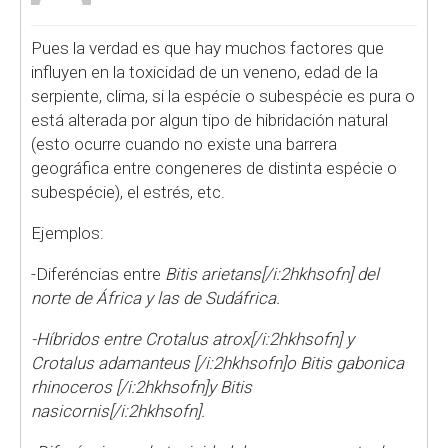
Pues la verdad es que hay muchos factores que
influyen en la toxicidad de un veneno, edad de la
serpiente, clima, si la espécie o subespécie es pura o
está alterada por algun tipo de hibridación natural
(esto ocurre cuando no existe una barrera
geográfica entre congeneres de distinta espécie o
subespécie), el estrés, etc.
Ejemplos:
-Diferéncias entre
Bitis arietans[/i:2hkhsofn] del
norte de África y las de Sudáfrica.
-Híbridos entre
Crotalus atrox[/i:2hkhsofn] y
Crotalus adamanteus [/i:2hkhsofn]o
Bitis gabonica
rhinoceros [/i:2hkhsofn]y
Bitis
nasicornis[/i:2hkhsofn].