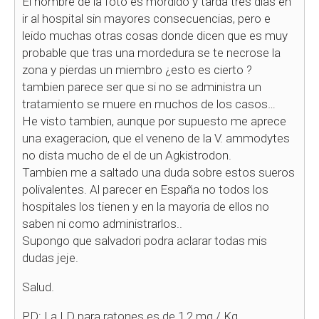
El hombre de la foto es mordido y tarda tres dias en
ir al hospital sin mayores consecuencias, pero e
leido muchas otras cosas donde dicen que es muy
probable que tras una mordedura se te necrose la
zona y pierdas un miembro ¿esto es cierto
?
tambien parece ser que si no se administra un
tratamiento se muere en muchos de los casos…
He visto tambien, aunque por supuesto me aprece
una exageracion, que el veneno de la V. ammodytes
no dista mucho de el de un Agkistrodon.
Tambien me a saltado una duda sobre estos sueros
polivalentes. Al parecer en España no todos los
hospitales los tienen y en la mayoria de ellos no
saben ni como administrarlos..
Supongo que salvadori podra aclarar todas mis
dudas jeje.
Salud.
PD: La LD para ratones es de 1,2 mg / Kg