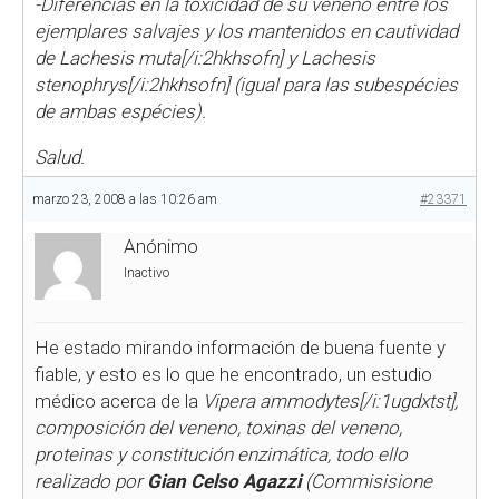
-Diferéncias en la toxicidad de su veneno entre los
ejemplares salvajes y los mantenidos en cautividad
de
Lachesis muta[/i:2hkhsofn] y
Lachesis
stenophrys[/i:2hkhsofn] (igual para las subespécies
de ambas espécies).
Salud.
marzo 23, 2008 a las 10:26 am
#23371
Anónimo
Inactivo
He estado mirando información de buena fuente y
fiable, y esto es lo que he encontrado, un estudio
médico acerca de la
Vipera ammodytes[/i:1ugdxtst],
composición del veneno, toxinas del veneno,
proteinas y constitución enzimática, todo ello
realizado por
Gian Celso Agazzi
(Commisisione