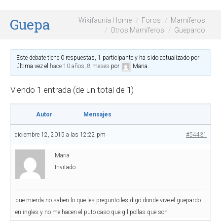
Guepardo
Wikifaunia Home
Foros
Mamíferos
Otros Mamíferos
Guepardo
Este debate tiene 0 respuestas, 1 participante y ha sido actualizado por
última vez el
hace 10 años, 8 meses
por
Maria
.
Viendo 1 entrada (de un total de 1)
Autor
Mensajes
diciembre 12, 2015 a las 12:22 pm
#54431
Maria
Invitado
que mierda no saben lo que les pregunto les digo donde vive el guepardo
en ingles y no me hacen el puto caso que gilipollas que son