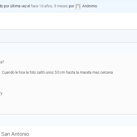
do por última vez el
hace 16 años, 9 meses
por
Anónimo
.
)
ta?
. Cuando le hice la foto saltó unos 50 cm hasta la maceta mas cercana.
y.
e San Antonio