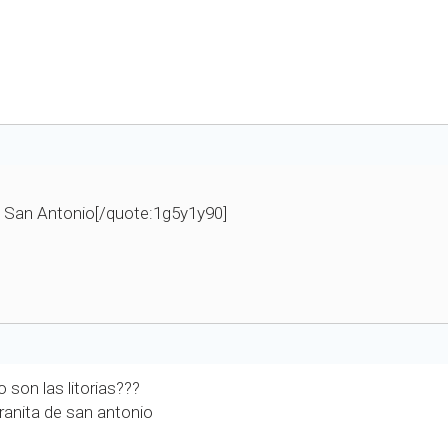
e San Antonio[/quote:1g5y1y90]
o son las litorias???
 ranita de san antonio