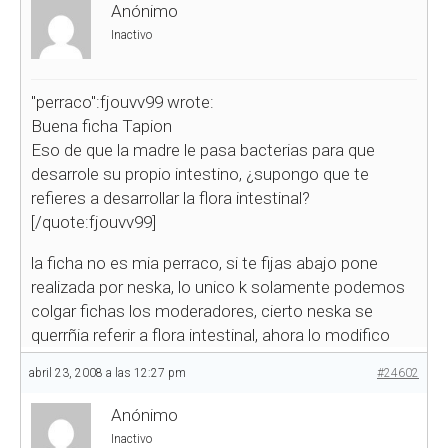
Anónimo
Inactivo
"perraco":fjouvv99 wrote:
Buena ficha Tapion
Eso de que la madre le pasa bacterias para que
desarrole su propio intestino, ¿supongo que te
refieres a desarrollar la flora intestinal?
[/quote:fjouvv99]
la ficha no es mia perraco, si te fijas abajo pone
realizada por neska, lo unico k solamente podemos
colgar fichas los moderadores, cierto neska se
querrñia referir a flora intestinal, ahora lo modifico
abril 23, 2008 a las 12:27 pm
#24602
Anónimo
Inactivo