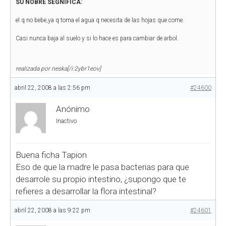
SU NOBRE SEGNIFICA:
el q no bebe,ya q toma el agua q necesita de las hojas que come.
Casi nunca baja al suelo y si lo hace es para cambiar de arbol.
realizada por neska[/i:2ybr1eov]
abril 22, 2008 a las 2:56 pm
#24600
Anónimo
Inactivo
Buena ficha Tapion
Eso de que la madre le pasa bacterias para que
desarrole su propio intestino, ¿supongo que te
refieres a desarrollar la flora intestinal?
abril 22, 2008 a las 9:22 pm
#24601