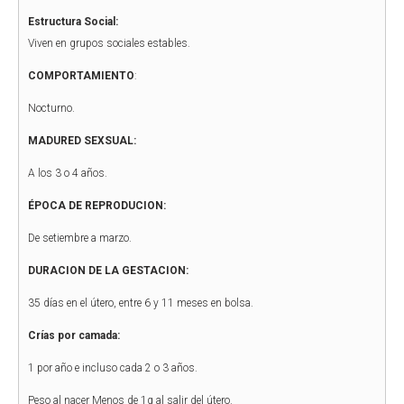
Estructura Social:
Viven en grupos sociales estables.
COMPORTAMIENTO
:
Nocturno.
MADURED SEXSUAL:
A los 3 o 4 años.
ÉPOCA DE REPRODUCION:
De setiembre a marzo.
DURACION DE LA GESTACION:
35 días en el útero, entre 6 y 11 meses en bolsa.
Crías por camada:
1 por año e incluso cada 2 o 3 años.
Peso al nacer Menos de 1g al salir del útero.