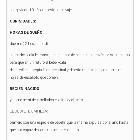
Longevidad 10 años en estado salvaje.
CURISIDADES:
HORAS DE SUEÑO:
duerme 22 horas por día.
La madre koala le transmite una serie de bacterias a través de su intestino
para que en un futuro el bebé koala
desarrolle su propia flora intestinal y de esta manera pueda digerir las
hojas de eucalipto que comen.
RECIEN NACIDO:
ya tiene semi-desarrollados el olfato y el tacto.
EL DESTETE EMPIEZA:
primero con una especie de papilla que la mamá expulsa por el ano hasta
que sea capaz de comer hojas de eucalipto.