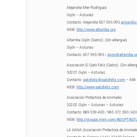
Alejandra Mier Rodríguez
Gijón – Asturias
Contacto: Alejandra 657.593.093
amier@cs
WEB:
http://www.altarriba.org
Altarriba Gijón (Gatos). (Sin albergue).
Gijón – Asturias
Contacto: 657 593 093 /
gijon@altarriba.o
Asociación El Gato Feliz (Gatos). (Sin alber
33207 Gijón – Asturias
Contacto:
gatofeliz@gatofeliz.com
– 658 
WEB:
http://www.gatofeliz.com
Asociación Protectora de Animales
33202 Gijón – Asturias – Asturias
Contacto: 689 539 400 / 985 372 390 
WEB:
http://groups.msn.com/ADOPTAST
LA XANA (Asociación Protectora de Animale