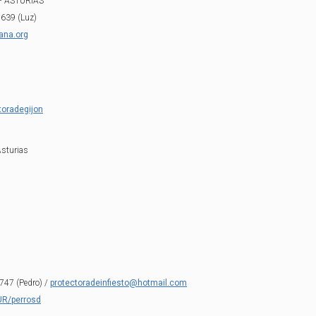
 – ASTURIAS
 639 (Luz)
ana.org
toradegijon
Asturias
747 (Pedro) /
protectoradeinfiesto@hotmail.com
UR/perrosd