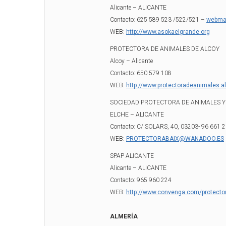
Alicante – ALICANTE
Contacto: 625 589 523 /522/521 –
webma
WEB:
http://www.asokaelgrande.org
PROTECTORA DE ANIMALES DE ALCOY
Alcoy – Alicante
Contacto: 650 579 108
WEB:
http://www.protectoradeanimales.a
SOCIEDAD PROTECTORA DE ANIMALES Y
ELCHE – ALICANTE
Contacto: C/ SOLARS, 40, 03203- 96 661 2
WEB:
PROTECTORABAIX@WANADOO.ES
SPAP ALICANTE
Alicante – ALICANTE
Contacto: 965 960 224
WEB:
http://www.convenga.com/protecto
ALMERÍA