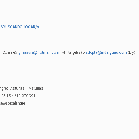
RROSBUSCANDOHOGAR/s
s
(Corinne)/
ginasura@hotmail.com
(Mª Angeles) o
adopta@indalguau.com
(Ely)
ngreo, Asturias – Asturias
2 05 15 / 619 370 991
ta@aproalangre