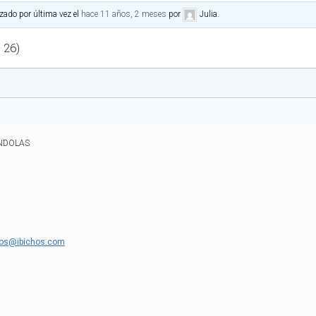
izado por última vez el
hace 11 años, 2 meses
por
Julia
.
e 26)
ENDOLAS
hos@ibichos.com