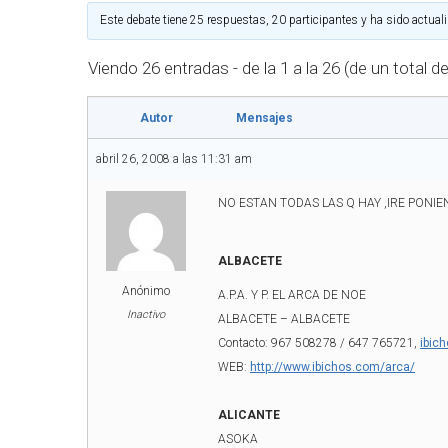
Este debate tiene 25 respuestas, 20 participantes y ha sido actual
Viendo 26 entradas - de la 1 a la 26 (de un total d
Autor
Mensajes
abril 26, 2008 a las 11:31 am
NO ESTAN TODAS LAS Q HAY ,IRE PONI
ALBACETE
Anónimo
A.P.A. Y P. EL ARCA DE NOE
Inactivo
ALBACETE – ALBACETE
Contacto: 967 508278 / 647 765721,
ibic
WEB:
http://www.ibichos.com/arca/
ALICANTE
ASOKA