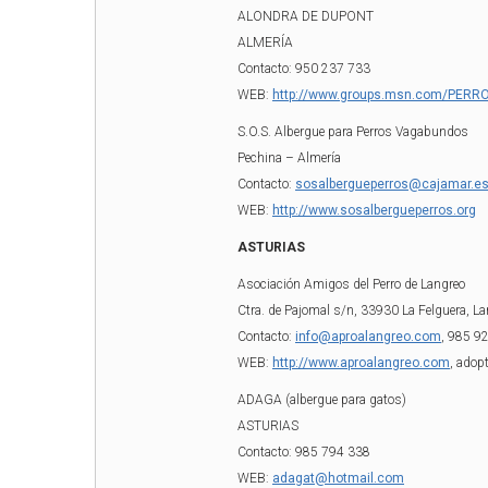
ALONDRA DE DUPONT
ALMERÍA
Contacto: 950 237 733
WEB:
http://www.groups.msn.com/PE
S.O.S. Albergue para Perros Vagabundos
Pechina – Almería
Contacto:
sosalbergueperros@cajamar.e
WEB:
http://www.sosalbergueperros.org
ASTURIAS
Asociación Amigos del Perro de Langreo
Ctra. de Pajomal s/n, 33930 La Felguera, La
Contacto:
info@aproalangreo.com
, 985 9
WEB:
http://www.aproalangreo.com
, adop
ADAGA (albergue para gatos)
ASTURIAS
Contacto: 985 794 338
WEB:
adagat@hotmail.com