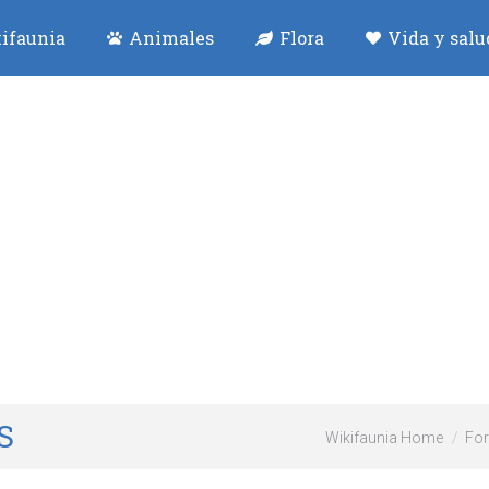
ifaunia
Animales
Flora
Vida y salu
S
Wikifaunia Home
Fo