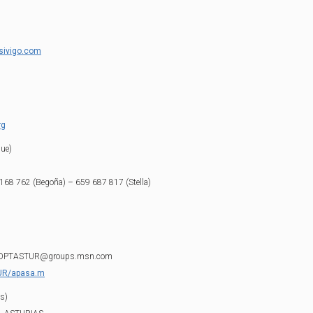
ivigo.com
rg
gue)
168 762 (Begoña) – 659 687 817 (Stella)
/ADOPTASTUR@groups.msn.com
UR/apasa.m
s)