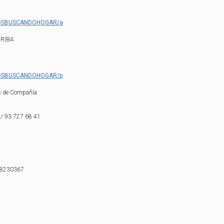
RROSBUSCANDOHOGAR/a
RRIBA
RROSBUSCANDOHOGAR/p
s de Compañía
/ 93 727 68 41
78230367