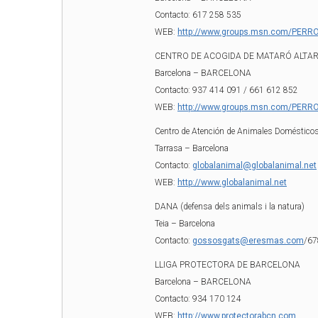
Contacto: 617 258 535
WEB:
http://www.groups.msn.com/PE
CENTRO DE ACOGIDA DE MATARÓ ALTA
Barcelona – BARCELONA
Contacto: 937 414 091 / 661 612 852
WEB:
http://www.groups.msn.com/PE
Centro de Atención de Animales Doméstico
Tarrasa – Barcelona
Contacto:
globalanimal@globalanimal.net
WEB:
http://www.globalanimal.net
DANA (defensa dels animals i la natura)
Teia – Barcelona
Contacto:
gossosgats@eresmas.com
/6
LLIGA PROTECTORA DE BARCELONA
Barcelona – BARCELONA
Contacto: 934 170 124
WEB:
http://www.protectorabcn.com