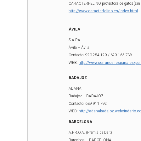
CARACTERFELINO protectora de gatos(sin 
http://www.caracterfelino.es/index.html
ÁVILA
S.A.P.A.
Ávila – Ávila
Contacto: 920 254 129 / 629 165 788
WEB:
http://www.perrunos.iespana.es/pe
BADAJOZ
ADANA
Badajoz – BADAJOZ
Contacto: 639 911 792
WEB:
http://adanabadajoz.webcindario.c
BARCELONA
A.P.R.O.A. (Premiá de Dalt)
Barcelona – BARCELONA