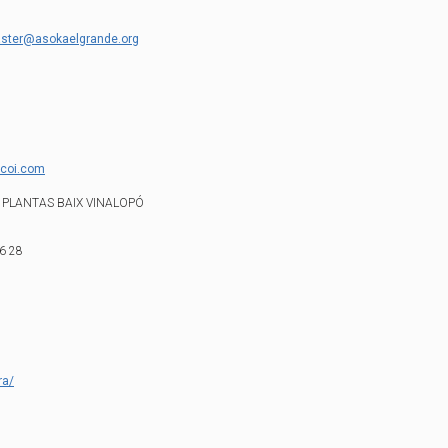
ster@asokaelgrande.org
lcoi.com
 PLANTAS BAIX VINALOPÓ
6 28
ra/