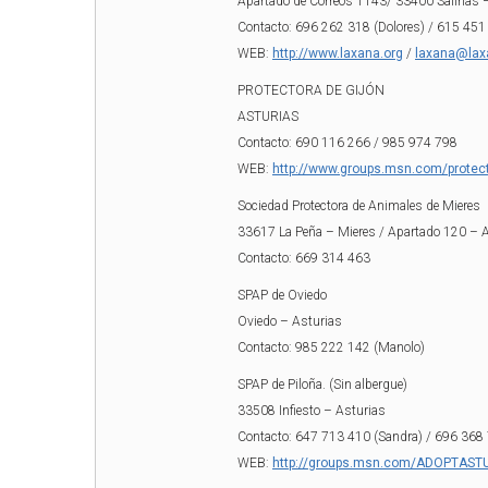
Apartado de Correos 1143/ 33400 Salinas
Contacto: 696 262 318 (Dolores) / 615 451
WEB:
http://www.laxana.org
/
laxana@lax
PROTECTORA DE GIJÓN
ASTURIAS
Contacto: 690 116 266 / 985 974 798
WEB:
http://www.groups.msn.com/protec
Sociedad Protectora de Animales de Mieres
33617 La Peña – Mieres / Apartado 120 – 
Contacto: 669 314 463
SPAP de Oviedo
Oviedo – Asturias
Contacto: 985 222 142 (Manolo)
SPAP de Piloña. (Sin albergue)
33508 Infiesto – Asturias
Contacto: 647 713 410 (Sandra) / 696 368 
WEB:
http://groups.msn.com/ADOPTAST