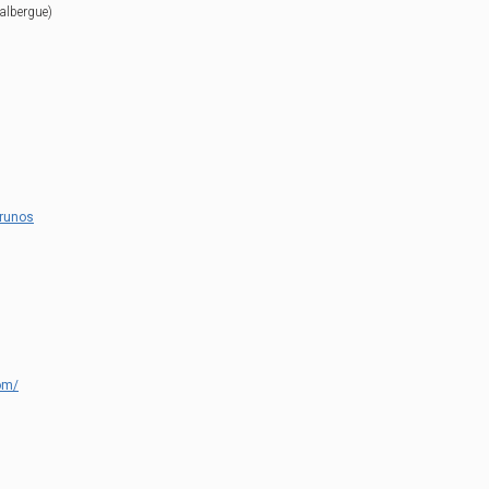
albergue)
rrunos
om/