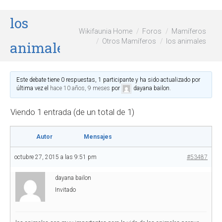
los
Wikifaunia Home
Foros
Mamíferos
Otros Mamíferos
los animales
animales
Este debate tiene 0 respuestas, 1 participante y ha sido actualizado por
última vez el
hace 10 años, 9 meses
por
dayana bailon
.
Viendo 1 entrada (de un total de 1)
Autor
Mensajes
octubre 27, 2015 a las 9:51 pm
#53487
dayana bailon
Invitado