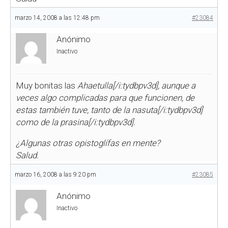
marzo 14, 2008 a las 12:48 pm
#23084
Anónimo
Inactivo
Muy bonitas las
Ahaetulla[/i:tydbpv3d], aunque a
veces algo complicadas para que funcionen, de
estas también tuve, tanto de la
nasuta[/i:tydbpv3d]
como de la
prasina[/i:tydbpv3d].
¿Algunas otras opistoglífas en mente?
Salud.
marzo 16, 2008 a las 9:20 pm
#23085
Anónimo
Inactivo