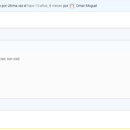
o por última vez el
hace 10 años, 8 meses
por
Omar Moguel
.
cias son cool.