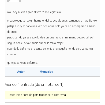
ola!! soy nueva aqi en el foro ^^ me registre oi
el caso esqe tengo un hamster del qe ace algunas semanas o mas tiene el
pelaje sucio, lo bañe una vez, con agua solo ya qe no e comprado el baño
de arena
pero cuando ya se seco (lo deje un buen rato en mi mano debajo del sol)
seguia con el pelaje sucio aunqe lo tenia mejor
cuando lo bañe me di cuenta qe tenia una peqeña herida pero ya se le a
curado
qe le pasa? esta enfermo?
Autor
Mensajes
Viendo 1 entrada (de un total de 1)
Debes iniciar sesión para responder a este tema.