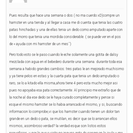
Pues resulta que hace una semana o dos ( no ma cuerdo xD)compre un
hamster en una tienda y al llegar a casa me di cuenta que tenia las cuatro
patas hinchadas y una de ellas tenia un dedo como amputado aparte con
lo del morro que tenia una mordida considerable. ( se puede ver en el pos
de « ayuda con mi hamster de un mes´´)
Pero todo esto se le paso cuando le eche solamente una gotita de dalsy
mezclada con agua en el bebedero durante una semana. durante toda esa
semana a habido grandes cambios: tres patas le an mejorado muchisimo
y ya tiene pelos en estas y la cuarta pata que tenia un dedo amputado o
raro, se lo a kitado ella misma,ahora tiene 4 pero esta mucho mejor asi
pues no apoyaba esa pata correctamente. Al principio me extraño que de
la noche al dia ese dedo se le haya curado completamente y pense si
esque el mismo hamster se lo habia arrancado el mismo, y si, buscando
informacion lo comprobe,vi que los hamster cuando tienen un dolor tan
grande en un dedo o pata, se mutilan, es decir que se lo arrancan ellos
mismos, asombroso verdad? la verdad esque son listos estos