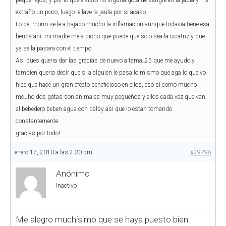
pequeñajos, y por lo que e visto no inguna gota de sangre en la jaula y me
extraño un poco, luego le lave la jaula por si acaso.
Lo del morro se le a bajado mucho la inflamacion aunque todavia tiene esa
herida ahi, mi madre me a dicho que puede que solo sea la cicatriz y que
ya se la pasara con el tiempo.
Asi pues queria dar las gracias de nuevo a tama_25 que me ayudo y
tambien queria decir que si a alguien le pasa lo mismo que aga lo que yo
hice que hace un gran efecto beneficioso en ellos, eso si como mucho
mcuho dos gotas son animales muy pequeños y ellos cada vez que van
al bebedero beben agua con dalsy asi que lo estan tomando
constantemente.
gracias por todo!
enero 17, 2010 a las 2:30 pm
#29798
Anónimo
Inactivo
Me alegro muchísimo que se haya puesto bien.