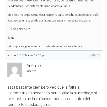
Hola amigos! presento a mi terrario nuevo, donde tengo ranas flecha o
Dendrobates. Concretamente Dendrobates auratus.
En la foto no se puede apreciar, pero el la parte derecha (donde esta el palo)
todo eso es una cascada por la que cae agua y humedece esa zona.
Que os parece????
Salud!
pd: si quereis puedo subir un video de las ranas en el terrario!
octubre 5, 2009 a las 12:21 pm
#28460
Anónimo
Inactivo
esta bastante bien pero veo que le falta el
higrometro,es necesario para vigilar la humedad,y si
te montas un humificador con salida dentro del
terrario te quedara genial