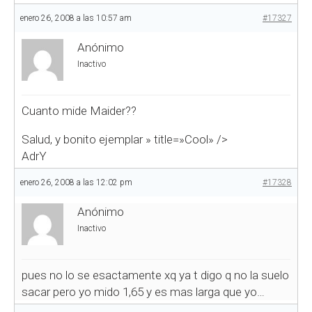
enero 26, 2008 a las 10:57 am
#17327
Anónimo
Inactivo
Cuanto mide Maider??
Salud, y bonito ejemplar
» title=»Cool» />
AdrY
enero 26, 2008 a las 12:02 pm
#17328
Anónimo
Inactivo
pues no lo se esactamente xq ya t digo q no la suelo
sacar pero yo mido 1,65 y es mas larga que yo…