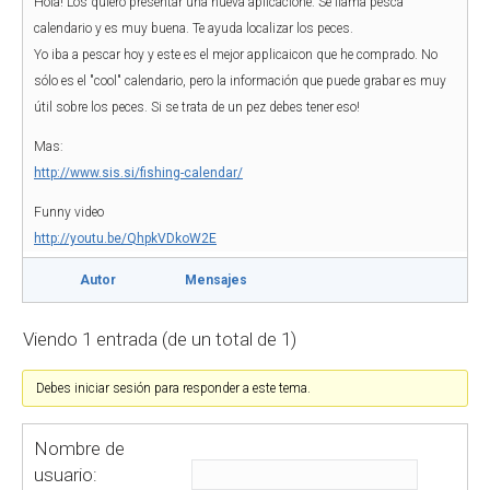
Hola! Los quiero presentar una nueva aplicacione. Se llama pesca
calendario y es muy buena. Te ayuda localizar los peces.
Yo iba a pescar hoy y este es el mejor applicaicon que he comprado. No
sólo es el "cool" calendario, pero la información que puede grabar es muy
útil sobre los peces. Si se trata de un pez debes tener eso!
Mas:
http://www.sis.si/fishing-calendar/
Funny video
http://youtu.be/QhpkVDkoW2E
Autor
Mensajes
Viendo 1 entrada (de un total de 1)
Debes iniciar sesión para responder a este tema.
Nombre de
usuario: