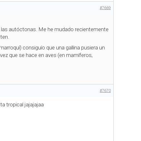
#7669
 de las autóctonas. Me he mudado recientemente
sten.
arroquí) consiguío que una gallina pusiera un
a vez que se hace en aves (en mamíferos,
#7670
a tropical jajajajaa