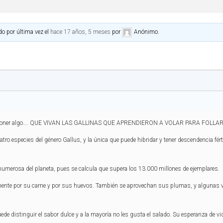
do por última vez el
hace 17 años, 5 meses
por
Anónimo
.
)
or poner algo…. QUE VIVAN LAS GALLINAS QUE APRENDIERON A VOLAR PARA FOLLA
uatro especies del género Gallus, y la única que puede hibridar y tener descendencia fér
 numerosa del planeta, pues se calcula que supera los 13.000 millones de ejemplares.
mente por su carne y por sus huevos. También se aprovechan sus plumas, y algunas va
puede distinguir el sabor dulce y a la mayoría no les gusta el salado. Su esperanza de v