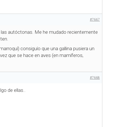
#7667
 de las autóctonas. Me he mudado recientemente
sten.
arroquí) consiguío que una gallina pusiera un
a vez que se hace en aves (en mamíferos,
#7668
go de ellas..