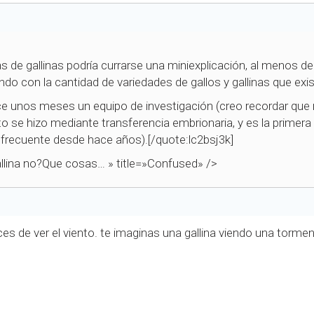
as de gallinas podría currarse una miniexplicación, al menos
ndo con la cantidad de variedades de gallos y gallinas que exi
ce unos meses un equipo de investigación (creo recordar que m
to se hizo mediante transferencia embrionaria, y es la primer
 frecuente desde hace años).[/quote:lc2bsj3k]
gallina no?Que cosas…
» title=»Confused» />
es de ver el viento. te imaginas una gallina viendo una torment