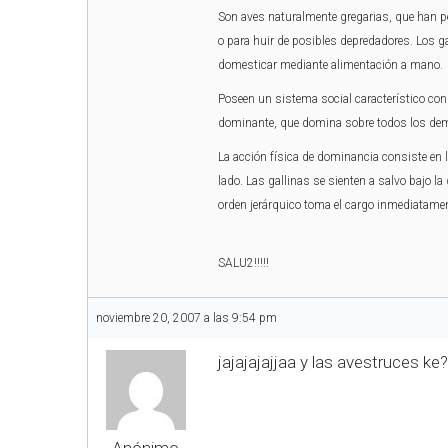
Son aves naturalmente gregarias, que han perd
o para huir de posibles depredadores. Los g
domesticar mediante alimentación a mano.
Poseen un sistema social característico co
dominante, que domina sobre todos los demá
La acción física de dominancia consiste en 
lado. Las gallinas se sienten a salvo bajo la
orden jerárquico toma el cargo inmediatamen
SALU2!!!!!
noviembre 20, 2007 a las 9:54 pm
jajajajajjaa y las avestruces