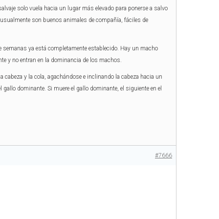
o salvaje solo vuela hacia un lugar más elevado para ponerse a salvo
que usualmente son buenos animales de compañía, fáciles de
siete semanas ya está completamente establecido. Hay un macho
te y no entran en la dominancia de los machos.
la cabeza y la cola, agachándose e inclinando la cabeza hacia un
l gallo dominante. Si muere el gallo dominante, el siguiente en el
#7666