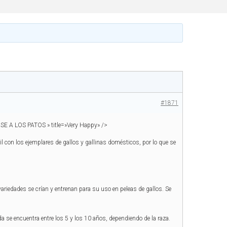
#1871
RSE A LOS PATOS
» title=»Very Happy» />
til con los ejemplares de gallos y gallinas domésticos, por lo que se
riedades se crían y entrenan para su uso en peleas de gallos. Se
ida se encuentra entre los 5 y los 10 años, dependiendo de la raza.