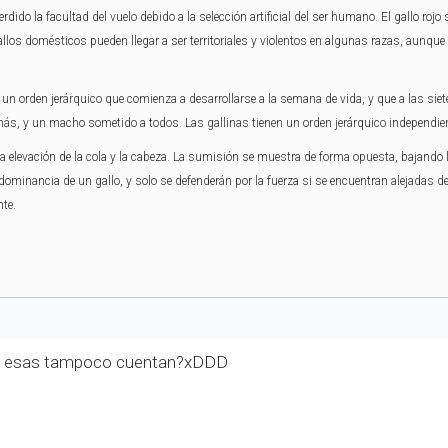
ido la facultad del vuelo debido a la selección artificial del ser humano. El gallo roj
allos domésticos pueden llegar a ser territoriales y violentos en algunas razas, aun
n un orden jerárquico que comienza a desarrollarse a la semana de vida, y que a las 
s, y un macho sometido a todos. Las gallinas tienen un orden jerárquico independien
la elevación de la cola y la cabeza. La sumisión se muestra de forma opuesta, bajando 
 dominancia de un gallo, y solo se defenderán por la fuerza si se encuentran alejadas de
te.
 ke? esas tampoco cuentan?xDDD