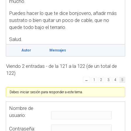
mucho.
Puedes hacer lo que te dice bonjovero, añadir más
sustrato o bien quitar un poco de cable, que no
quede todo bajo el terrario.
Salud.
Autor
Mensajes
Viendo 2 entradas - de la 121 a la 122 (de un total de
122)
←
1
2
3
4
5
Debes iniciar sesión para responder a este tema.
Nombre de
usuario:
Contraseña: