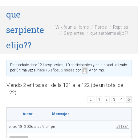
que
serpiente
Wikifaunia Home
Foros
Reptiles
Serpientes
que serpiente elijo??
elijo??
Este debate tiene 121 respuestas, 10 participantes y ha sido actualizado
por última vez el
hace 18 años, 6 meses
por
Anónimo
.
Viendo 2 entradas - de la 121 a la 122 (de un total de
122)
←
1
2
3
4
5
Autor
Mensajes
enero 18, 2008 a las 9:54 pm
#11881