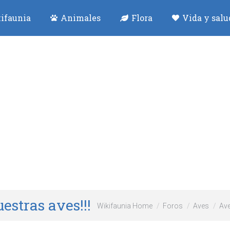
ifaunia
Animales
Flora
Vida y salu
estras aves!!!
Wikifaunia Home
Foros
Aves
Ave