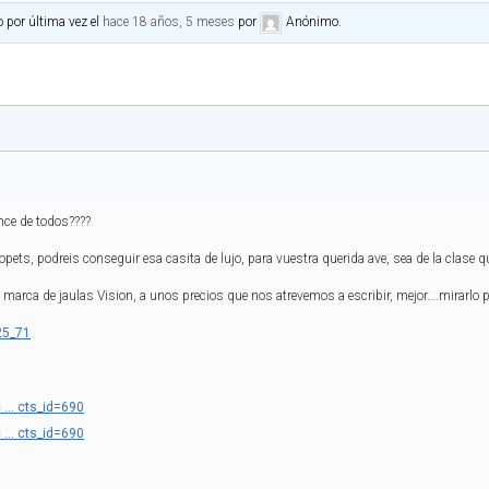
o por última vez el
hace 18 años, 5 meses
por
Anónimo
.
nce de todos????
pets, podreis conseguir esa casita de lujo, para vuestra querida ave, sea de la clase q
marca de jaulas Vision, a unos precios que nos atrevemos a escribir, mejor….mirarlo
25_71
c … cts_id=690
c … cts_id=690