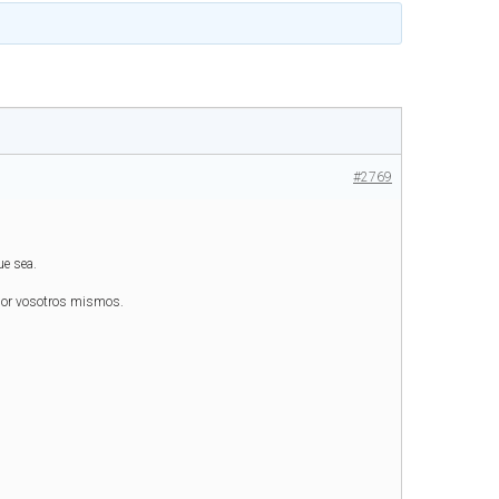
#2769
ue sea.
 por vosotros mismos.