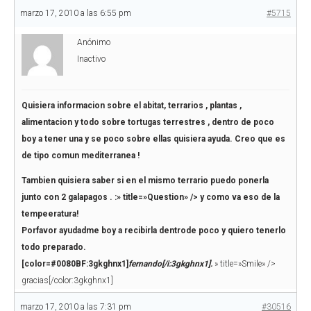
marzo 17, 2010 a las 6:55 pm
#5715
Anónimo
Inactivo
Quisiera informacion sobre el abitat, terrarios , plantas ,
alimentacion y todo sobre tortugas terrestres , dentro de poco
boy a tener una y se poco sobre ellas quisiera ayuda. Creo que es
de tipo comun mediterranea !
Tambien quisiera saber si en el mismo terrario puedo ponerla
junto con 2 galapagos .
:» title=»Question» />
y como va eso de la
tempeeratura!
Porfavor ayudadme boy a recibirla dentrode poco y quiero tenerlo
todo preparado.
[color=#0080BF:3gkghnx1]
fernando[/i:3gkghnx1].
» title=»Smile» />
gracias[/color:3gkghnx1]
marzo 17, 2010 a las 7:31 pm
#30516