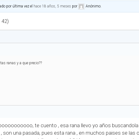
ado por última vez el
hace 18 años, 5 meses
por
Anónimo
.
e 42)
tas ranas y a que precio??
limooooooooooo, te cuento , esa rana llevo yo años buscandola
 , son una pasada, pues esta rana , en muchos paises se las