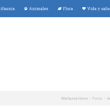
ifaunia
Animales
Flora
Vida y salu
Wikifaunia Home
Foros
A