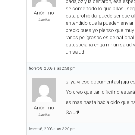
badajoz y la cerraron, esa espe
se come todo lo que pillas , se
Anónimo
esta prohibida, puede ser que 
Inactivo
entendido que la pueden enviar 
precio pues yo pienso que muy b
ranas peligrosas es de national
catesbeiana enga mr un salud y
un salud
febrero 8, 2008 a las 2:58 pm
si ya vi ese documentasl jaja e
Yo creo que tan dificil no estar
es mas hasta habia oido que h
Anónimo
Salud!
Inactivo
febrero 8, 2008 a las 3:20 pm