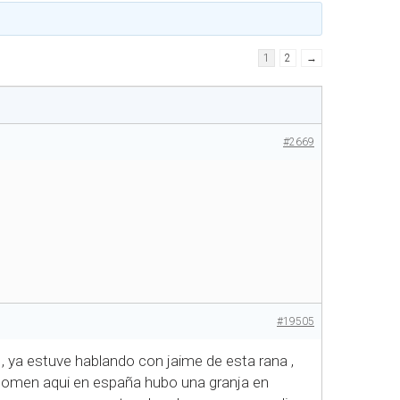
1
2
→
#2669
#19505
 , ya estuve hablando con jaime de esta rana ,
 comen aqui en españa hubo una granja en