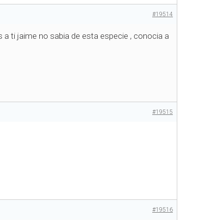
#19514
 ti jaime no sabia de esta especie , conocia a
#19515
#19516