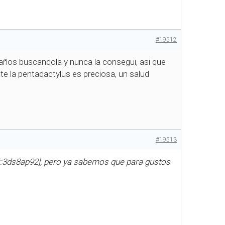
#19512
a años buscandola y nunca la consegui, asi que
ate la pentadactylus es preciosa, un salud
#19513
i:3ds8ap92], pero ya sabemos que para gustos