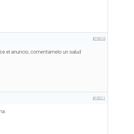
#19510
dice el anuncio, comentamelo un salud
#19511
na.