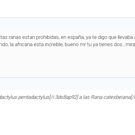
estas ranas estan prohibidas, en españa, ya te digo que llevab
o, la africana esta increible, bueno mr tu ya tienes dos , mir
actylus pentadactylus[/i:3ds8ap92] a las
Rana catesbeiana[/