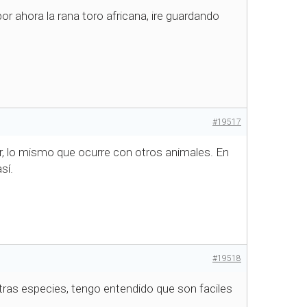
r ahora la rana toro africana, ire guardando
#19517
r, lo mismo que ocurre con otros animales. En
sí.
#19518
tras especies, tengo entendido que son faciles