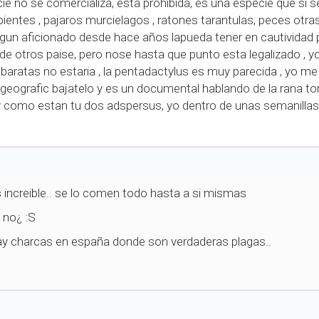
cie no se comercializa, esta prohibida, es una especie que si 
rpientes , pajaros murcielagos , ratones tarantulas, peces otr
algun aficionado desde hace años lapueda tener en cautividad
de otros paise, pero nose hasta que punto esta legalizado , yo
aratas no estaria , la pentadactylus es muy parecida , yo me b
 geografic bajatelo y es un documental hablando de la rana t
 como estan tu dos adspersus, yo dentro de unas semanillas
s increible.. se lo comen todo hasta a si mismas
á no¿ :S
ay charcas en españa donde son verdaderas plagas..