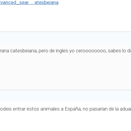
dvanced_sear … atesbeiana
n rana catesbeiana, pero de ingles yo ceroooooooo, sabes lo 
podeis entrar estos animales a España, no pasarían de la adua