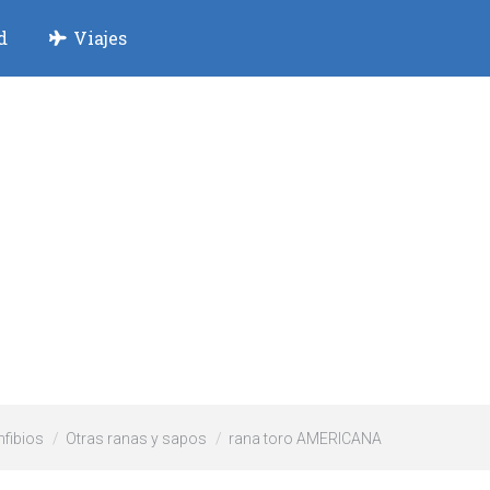
d
Viajes
nfibios
Otras ranas y sapos
rana toro AMERICANA