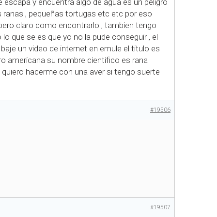
se escapa y encuentra algo de agua es un peligro
as ranas , pequeñas tortugas etc etc por eso
 pero claro como encontrarlo , tambien tengo
 lo que se es que yo no la pude conseguir , el
aje un video de internet en emule el titulo es
oro americana su nombre cientifico es rana
 quiero hacerme con una aver si tengo suerte
#19506
#19507