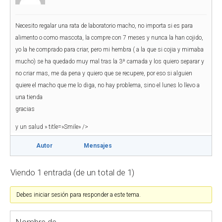
Necesito regalar una rata de laboratorio macho, no importa si es para
alimento o como mascota, la compre con 7 meses y nunca la han cojido,
yo la he comprado para criar, pero mi hembra ( a la que si cojia y mimaba
mucho) se ha quedado muy mal tras la 3ª camada y los quiero separar y
no criar mas, me da pena y quiero que se recupere, por eso si alguien
quiere el macho que me lo diga, no hay problema, sino el lunes lo llevo a
una tienda
gracias
y un salud
» title=»Smile» />
Autor
Mensajes
Viendo 1 entrada (de un total de 1)
Debes iniciar sesión para responder a este tema.