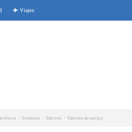
d
Viajes
míferos
Roedores
Ratones
Ratones de campo