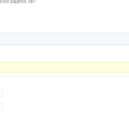
 los pájaros, ok?
)