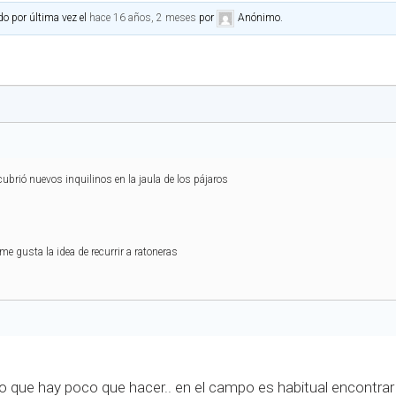
do por última vez el
hace 16 años, 2 meses
por
Anónimo
.
)
brió nuevos inquilinos en la jaula de los pájaros
e gusta la idea de recurrir a ratoneras
que hay poco que hacer.. en el campo es habitual encontrar 