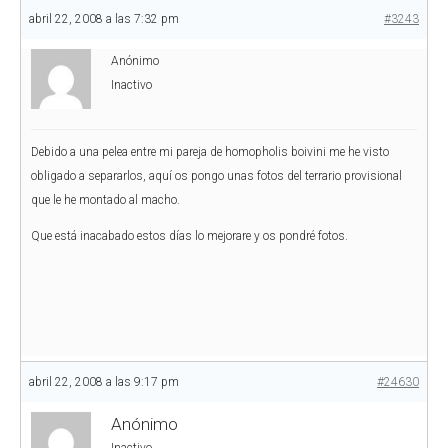
abril 22, 2008 a las 7:32 pm
#3243
Anónimo
Inactivo
Debido a una pelea entre mi pareja de homopholis boivini me he visto
obligado a separarlos, aquí os pongo unas fotos del terrario provisional
que le he montado al macho.
Que está inacabado estos días lo mejorare y os pondré fotos.
abril 22, 2008 a las 9:17 pm
#24630
Anónimo