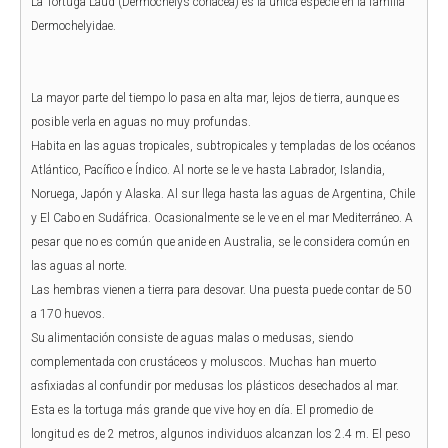
La Tortuga Laúd (Dermochelys coriacea) es la única especie en la familia
Dermochelyidae.
La mayor parte del tiempo lo pasa en alta mar, lejos de tierra, aunque es
posible verla en aguas no muy profundas.
Habita en las aguas tropicales, subtropicales y templadas de los océanos
Atlántico, Pacífico e Índico. Al norte se le ve hasta Labrador, Islandia,
Noruega, Japón y Alaska. Al sur llega hasta las aguas de Argentina, Chile
y El Cabo en Sudáfrica. Ocasionalmente se le ve en el mar Mediterráneo. A
pesar que no es común que anide en Australia, se le considera común en
las aguas al norte.
Las hembras vienen a tierra para desovar. Una puesta puede contar de 50
a 170 huevos.
Su alimentación consiste de aguas malas o medusas, siendo
complementada con crustáceos y moluscos. Muchas han muerto
asfixiadas al confundir por medusas los plásticos desechados al mar.
Esta es la tortuga más grande que vive hoy en día. El promedio de
longitud es de 2 metros, algunos individuos alcanzan los 2.4 m. El peso