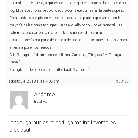
normal es de 500 Kg, algunos de estos gigantes llegando hasta los 800
Kg. El carapacho es de color oscuro con siete quillas en la parte superior.
Está cubierto por piel en vez de los escudos o placas que vemos en la
mayoría de las otras tortugas. Tiene el cuello corto y no es retráctil. Las
extremidades son en forma de aletas, carentes de pezuñas.
Esta especie forma parte de la dieta del jaguar que las ataca según vienen
a tierra a poner los huevos.
A la Tortuga Laúd también se le llama “Cardona”, “Tinglada” y “Tortuga
Canal”.
En inglés se le conoce por “Leatherback Sea Turtle”.
agosto 24, 2010 a las 7:06 pm
#30422
Anónimo
Inactivo
la tortuga laúd es mi tortuga marina favorita, es
preciosa!