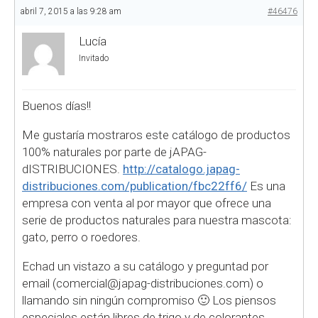
abril 7, 2015 a las 9:28 am
#46476
Lucía
Invitado
Buenos días!!
Me gustaría mostraros este catálogo de productos
100% naturales por parte de jAPAG-
dISTRIBUCIONES.
http://catalogo.japag-
distribuciones.com/publication/fbc22ff6/
Es una
empresa con venta al por mayor que ofrece una
serie de productos naturales para nuestra mascota:
gato, perro o roedores.
Echad un vistazo a su catálogo y preguntad por
email (comercial@japag-distribuciones.com) o
llamando sin ningún compromiso 🙂 Los piensos
especiales están libres de trigo y de colorantes