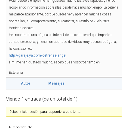
Hola. Desde siempre me han gustado mucho las aves rapaces, y he ido
recopilando información sobre ellas desde hace mucho tiempo. La cetrería
me parece apasionante, porque puedes ver y aprender muchas cosas
sobre ellas, su comportamiento, su carácter, su estilo de vuelo, sus
técnicas de caza…
He encontrado una página en internet de un centro en el que imparten
cursos de cetrería, y tienen un apartado de videos muy buenos de águila,
halcón, azor, etc.
http://garaje.ya.com/cetreriaelangel
a mi me han gustado mucho, espero que a vosotros también.
Estefanía
Autor
Mensajes
Viendo 1 entrada (de un total de 1)
Debes iniciar sesión para responder a este tema.
Nombre de