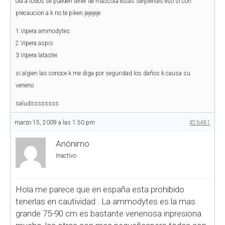
ola a todos se pueden tener de mascota estas serpientes eso si con
precaucion a k no te piken jejejeje
1.Vipera ammodytes
2.Vipera aspis
3.Vipera latastei
si algien las conoce k me diga por seguridad los daños k causa su
veneno
saludssssssss
marzo 15, 2009 a las 1:50 pm
#26481
Anónimo
Inactivo
Hola me parece que en españa esta prohibido
tenerlas en cautividad . La ammodytes es la mas
grande 75-90 cm es bastante venenosa inpresiona