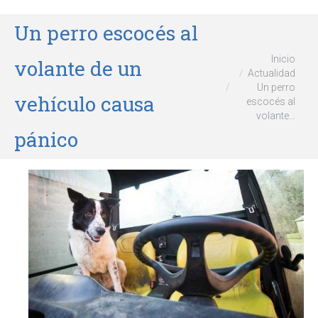
Un perro escocés al
Estás aquí:
Inicio
volante de un
Actualidad
Un perro
vehículo causa
escocés al
volante…
pánico