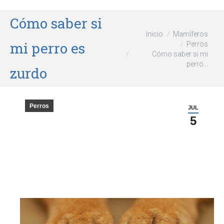
Cómo saber si
Estás aquí:
Inicio
Mamíferos
mi perro es
Perros
Cómo saber si mi
perro…
zurdo
Perros
JUL
5