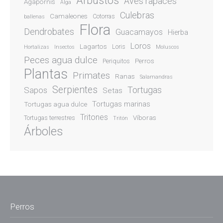
Arbustos
Aves rapaces
Agapornis
Alga
Culebras
Camaleones
Cotorras
ballenas
Flora
Dendrobates
Guacamayos
Hierba
Loros
Lagartos
Loris
Hortalizas
Insectos
Moluscos
Peces agua dulce
Perros
Periquitos
Plantas
Primates
Ranas
Salamandras
Serpientes
Sapos
Tortugas
Setas
Tortugas marinas
Tortugas agua dulce
Tritones
Víboras
Tortugas terrestres
Tritón
Árboles
Perros