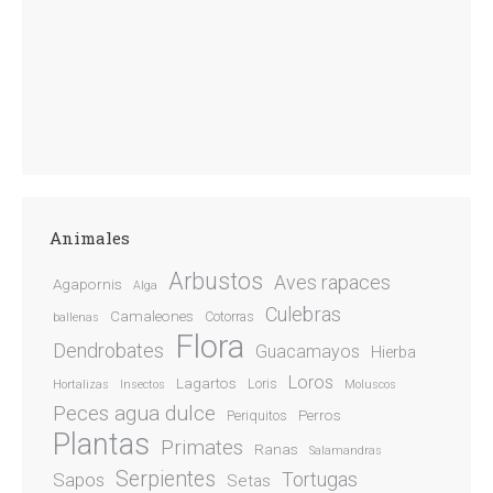
Animales
Arbustos
Aves rapaces
Agapornis
Alga
Culebras
Camaleones
Cotorras
ballenas
Flora
Dendrobates
Guacamayos
Hierba
Loros
Lagartos
Loris
Hortalizas
Insectos
Moluscos
Peces agua dulce
Perros
Periquitos
Plantas
Primates
Ranas
Salamandras
Serpientes
Sapos
Tortugas
Setas