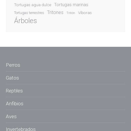
Tortugas marinas
Tortugas agua dulce
Tritones
Víboras
Tortugas terrestres
Tritón
Árboles
Perros
Gatos
Reptiles
Anfibios
Aves
Invertebrados