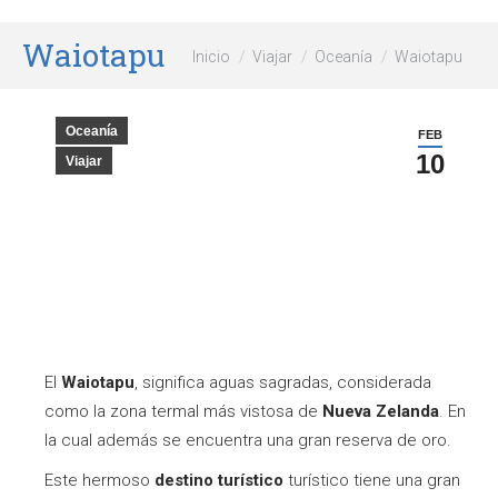
Waiotapu
Estás aquí:
Inicio
Viajar
Oceanía
Waiotapu
Oceanía
FEB
10
Viajar
El
Waiotapu
, significa aguas sagradas, considerada
como la zona termal más vistosa de
Nueva Zelanda
. En
la cual además se encuentra una gran reserva de oro.
Este hermoso
destino turístico
turístico tiene una gran