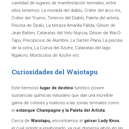
cantidad de lugares de manifestación termales, entre
ellos tenemos: La morada del diablo, Cráter del arco iris,
Cráter del Trueno, Tinteros del Diablo, Paleta del artista,
Piscina de Ópalo, La terraza Amarilla Pálida, Géiser de
Jean Batten, Cataratas del Velo Nupcia, Géiser de Wai-O-
Tapu, Precipicios de Alumbre, La Sartén Plana, La piscina
de la ostra, La Cueva del Azufre, Cataratas del lago
Ngakoro, Montículos de Azufre etc.
Curiosidades del Waiotapu
Este hermoso
lugar de destino
turístico posee
sustancias químicas naturales que dan una increíble
gama de colores y matices a las zonas termales como
el
estanque Champagne y la Paleta del Artista
.
Cerca de
Waiotapu,
encontramos el
géiser Lady Knox
,
el cual significa enjabonado, ya que dispersa jabón en las