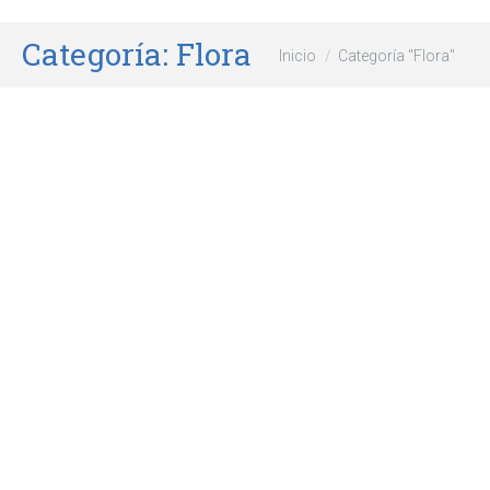
Categoría:
Flora
Estás aquí:
Inicio
Categoría "Flora"
Eneldo